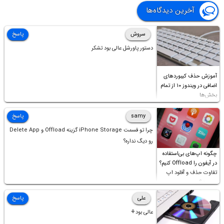
آخرین دیدگاه‌ها
سروش
پاسخ
دستور پاورشل عالی بود تشکر
آموزش حذف کیبوردهای
اضافی در ویندوز ۱۰ از تمام
بخش‌ها
samy
پاسخ
چرا تو قسمت iPhone Storage گزینه Offload و Delete App
رو دیگ نداره؟
چگونه اپ‌های بی‌استفاده
در آیفون را Offload کنیم؟
تفاوت حذف و آفلود اپ
چیست؟
علی
پاسخ
عالی بود⚘