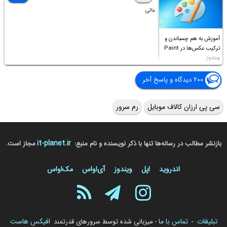
عالی
آموزش به هم چسباندن و
ترکیب عکس‌ها در Paint
ویندوز
۲۰۰ دیدگاه و پاسخ آخر
سی پی ارزان کالاف موبایل
رم سرور
it-planet.ir
بازنشر مطالب در رسانه‌ها تنها با ذکر نویسنده و نام منبع:
مجاز است.
اندروید
اپل
ویندوز
آی‌او‌اس
مک‌او‌اس
تبلیغات
تماس با ما
افیکس هاست
-
- میزبانی شده توسط سرورهای قدرتمند