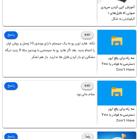
آموزش کپی کردن سی‌دی
صوتی که فایل‌های ۱
کیلوبایتی به شکل
شورت‌کات در آن موجود
است!
exir
پاسخ
نکته: هارد تون رو به یک سیستم دارای ویندوز 10 وصل و روش اول
را انجام بدید. بعد اگر هارد رو به سیستمی با ویندوز مثلا 8 زدید دیگه
مشکلی تو باز کردن فایل ها ندارید. باز هم تشکر
سه راه برای رفع ارور
دسترسی به فولدر یا You
Don’t Have
Permission to
Access this folder
exir
پاسخ
سلام عالی بود.
سه راه برای رفع ارور
دسترسی به فولدر یا You
Don’t Have
Permission to
Access this folder
رضا
پاسخ