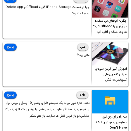
چرا تو قسمت iPhone Storage گزینه Offload و Delete App
رو دیگ نداره؟
چگونه اپ‌های بی‌استفاده
در آیفون را Offload کنیم؟
تفاوت حذف و آفلود اپ
چیست؟
علی
پاسخ
عالی بود⚘
آموزش کپی کردن سی‌دی
صوتی که فایل‌های ۱
کیلوبایتی به شکل
شورت‌کات در آن موجود
است!
exir
پاسخ
نکته: هارد تون رو به یک سیستم دارای ویندوز 10 وصل و روش اول
را انجام بدید. بعد اگر هارد رو به سیستمی با ویندوز مثلا 8 زدید دیگه
مشکلی تو باز کردن فایل ها ندارید. باز هم تشکر
سه راه برای رفع ارور
دسترسی به فولدر یا You
Don’t Have