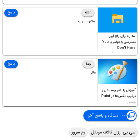
Permission to
Access this folder
exir
پاسخ
سلام عالی بود.
سه راه برای رفع ارور
دسترسی به فولدر یا You
Don’t Have
Permission to
Access this folder
رضا
پاسخ
عالی
آموزش به هم چسباندن و
ترکیب عکس‌ها در Paint
ویندوز
۲۰۰ دیدگاه و پاسخ آخر
سی پی ارزان کالاف موبایل
رم سرور