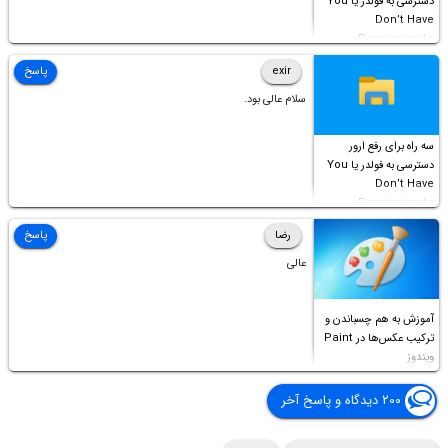
دسترسی به فولدر یا You
Don’t Have
Permission to
Access this folder
exir
پاسخ
سلام عالی بود.
سه راه برای رفع ارور
دسترسی به فولدر یا You
Don’t Have
Permission to
Access this folder
رضا
پاسخ
عالی
آموزش به هم چسباندن و
ترکیب عکس‌ها در Paint
ویندوز
۲۰۰ دیدگاه و پاسخ آخر