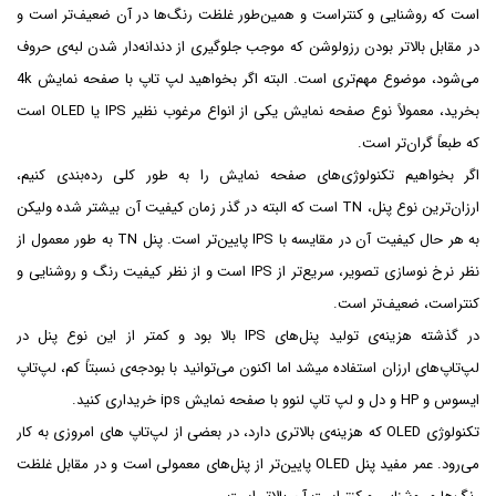
است که روشنایی و کنتراست و همین‌طور غلظت رنگ‌ها در آن ضعیف‌تر است و
در مقابل بالاتر بودن رزولوشن که موجب جلوگیری از دندانه‌دار شدن لبه‌ی حروف
می‌شود، موضوع مهم‌تری است. البته اگر بخواهید لپ تاپ با صفحه نمایش 4k
بخرید، معمولاً نوع صفحه نمایش یکی از انواع مرغوب نظیر IPS یا OLED است
که طبعاً گران‌تر است.
اگر بخواهیم تکنولوژی‌های صفحه نمایش را به طور کلی رده‌بندی کنیم،
ارزان‌ترین نوع پنل، TN است که البته در گذر زمان کیفیت آن بیشتر شده ولیکن
به هر حال کیفیت آن در مقایسه با IPS پایین‌تر است. پنل TN به طور معمول از
نظر نرخ نوسازی تصویر، سریع‌تر از IPS است و از نظر کیفیت رنگ و روشنایی و
کنتراست، ضعیف‌تر است.
در گذشته هزینه‌ی تولید پنل‌های IPS‌ بالا بود و کمتر از این نوع پنل در
لپ‌تاپ‌های ارزان استفاده میشد اما اکنون می‌توانید با بودجه‌ی نسبتاً کم، لپ‌تاپ
ایسوس و HP و دل و لپ تاپ لنوو با صفحه نمایش ips خریداری کنید.
تکنولوژی OLED که هزینه‌ی بالاتری دارد، در بعضی از لپ‌تاپ های امروزی به کار
می‌رود. عمر مفید پنل OLED پایین‌تر از پنل‌های معمولی است و در مقابل غلظت