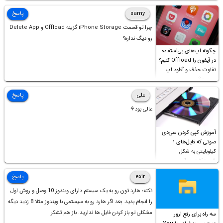
samy
پاسخ
چرا تو قسمت iPhone Storage گزینه Offload و Delete App
رو دیگ نداره؟
چگونه اپ‌های بی‌استفاده
در آیفون را Offload کنیم؟
تفاوت حذف و آفلود اپ
چیست؟
علی
پاسخ
عالی بود⚘
آموزش کپی کردن سی‌دی
صوتی که فایل‌های ۱
کیلوبایتی به شکل
شورت‌کات در آن موجود
است!
exir
پاسخ
نکته: هارد تون رو به یک سیستم دارای ویندوز 10 وصل و روش اول
را انجام بدید. بعد اگر هارد رو به سیستمی با ویندوز مثلا 8 زدید دیگه
مشکلی تو باز کردن فایل ها ندارید. باز هم تشکر
سه راه برای رفع ارور