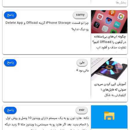
بخش‌ها
samy
پاسخ
چرا تو قسمت iPhone Storage گزینه Offload و Delete App
رو دیگ نداره؟
چگونه اپ‌های بی‌استفاده
در آیفون را Offload کنیم؟
تفاوت حذف و آفلود اپ
چیست؟
علی
پاسخ
عالی بود⚘
آموزش کپی کردن سی‌دی
صوتی که فایل‌های ۱
کیلوبایتی به شکل
شورت‌کات در آن موجود
است!
exir
پاسخ
نکته: هارد تون رو به یک سیستم دارای ویندوز 10 وصل و روش اول
را انجام بدید. بعد اگر هارد رو به سیستمی با ویندوز مثلا 8 زدید دیگه