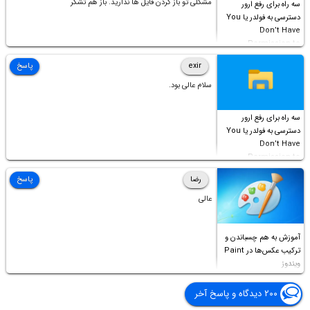
مشکلی تو باز کردن فایل ها ندارید. باز هم تشکر
سه راه برای رفع ارور
دسترسی به فولدر یا You
Don’t Have
Permission to
Access this folder
exir
پاسخ
سلام عالی بود.
سه راه برای رفع ارور
دسترسی به فولدر یا You
Don’t Have
Permission to
Access this folder
رضا
پاسخ
عالی
آموزش به هم چسباندن و
ترکیب عکس‌ها در Paint
ویندوز
۲۰۰ دیدگاه و پاسخ آخر