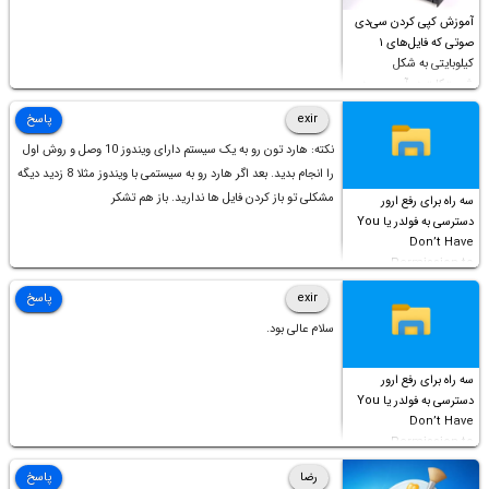
آموزش کپی کردن سی‌دی
صوتی که فایل‌های ۱
کیلوبایتی به شکل
شورت‌کات در آن موجود
است!
exir
پاسخ
نکته: هارد تون رو به یک سیستم دارای ویندوز 10 وصل و روش اول
را انجام بدید. بعد اگر هارد رو به سیستمی با ویندوز مثلا 8 زدید دیگه
مشکلی تو باز کردن فایل ها ندارید. باز هم تشکر
سه راه برای رفع ارور
دسترسی به فولدر یا You
Don’t Have
Permission to
Access this folder
exir
پاسخ
سلام عالی بود.
سه راه برای رفع ارور
دسترسی به فولدر یا You
Don’t Have
Permission to
Access this folder
رضا
پاسخ