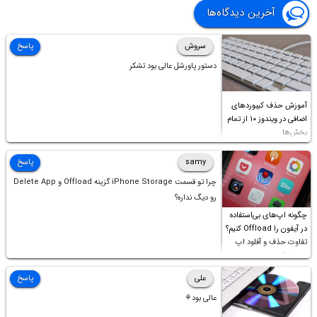
آخرین دیدگاه‌ها
سروش
پاسخ
دستور پاورشل عالی بود تشکر
آموزش حذف کیبوردهای
اضافی در ویندوز ۱۰ از تمام
بخش‌ها
samy
پاسخ
چرا تو قسمت iPhone Storage گزینه Offload و Delete App
رو دیگ نداره؟
چگونه اپ‌های بی‌استفاده
در آیفون را Offload کنیم؟
تفاوت حذف و آفلود اپ
چیست؟
علی
پاسخ
عالی بود⚘