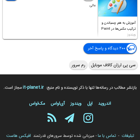
عالی
آموزش به هم چسباندن و
ترکیب عکس‌ها در Paint
ویندوز
۲۰۰ دیدگاه و پاسخ آخر
سی پی ارزان کالاف موبایل
رم سرور
it-planet.ir
بازنشر مطالب در رسانه‌ها تنها با ذکر نویسنده و نام منبع:
مجاز است.
اندروید
اپل
ویندوز
آی‌او‌اس
مک‌او‌اس
تبلیغات
تماس با ما
افیکس هاست
-
- میزبانی شده توسط سرورهای قدرتمند