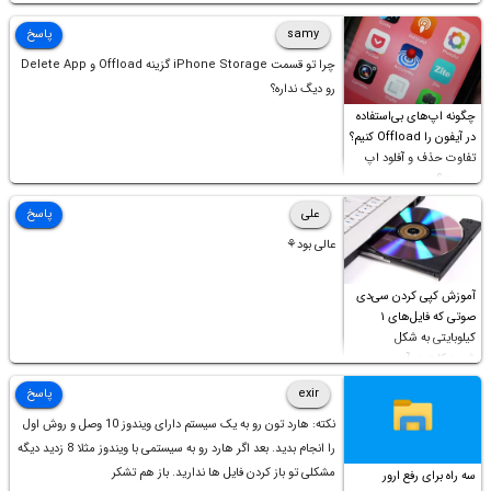
samy
پاسخ
چرا تو قسمت iPhone Storage گزینه Offload و Delete App
رو دیگ نداره؟
چگونه اپ‌های بی‌استفاده
در آیفون را Offload کنیم؟
تفاوت حذف و آفلود اپ
چیست؟
علی
پاسخ
عالی بود⚘
آموزش کپی کردن سی‌دی
صوتی که فایل‌های ۱
کیلوبایتی به شکل
شورت‌کات در آن موجود
است!
exir
پاسخ
نکته: هارد تون رو به یک سیستم دارای ویندوز 10 وصل و روش اول
را انجام بدید. بعد اگر هارد رو به سیستمی با ویندوز مثلا 8 زدید دیگه
مشکلی تو باز کردن فایل ها ندارید. باز هم تشکر
سه راه برای رفع ارور