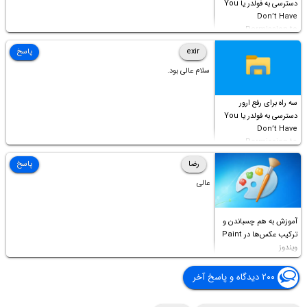
دسترسی به فولدر یا You
Don’t Have
Permission to
Access this folder
exir
پاسخ
سلام عالی بود.
سه راه برای رفع ارور
دسترسی به فولدر یا You
Don’t Have
Permission to
Access this folder
رضا
پاسخ
عالی
آموزش به هم چسباندن و
ترکیب عکس‌ها در Paint
ویندوز
۲۰۰ دیدگاه و پاسخ آخر