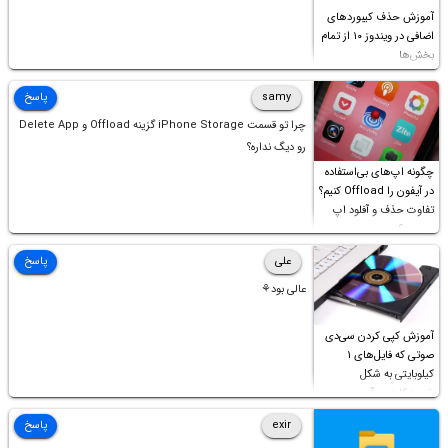
آموزش حذف کیبوردهای
اضافی در ویندوز ۱۰ از تمام
بخش‌ها
samy
پاسخ
چرا تو قسمت iPhone Storage گزینه Offload و Delete App
رو دیگ نداره؟
چگونه اپ‌های بی‌استفاده
در آیفون را Offload کنیم؟
تفاوت حذف و آفلود اپ
چیست؟
علی
پاسخ
عالی بود⚘
آموزش کپی کردن سی‌دی
صوتی که فایل‌های ۱
کیلوبایتی به شکل
شورت‌کات در آن موجود
است!
exir
پاسخ