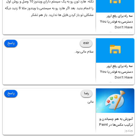
نکته: هارد تون رو به یک سیستم دارای ویندوز 10 وصل و روش اول
را انجام بدید. بعد اگر هارد رو به سیستمی با ویندوز مثلا 8 زدید دیگه
مشکلی تو باز کردن فایل ها ندارید. باز هم تشکر
سه راه برای رفع ارور
دسترسی به فولدر یا You
Don’t Have
Permission to
Access this folder
exir
پاسخ
سلام عالی بود.
سه راه برای رفع ارور
دسترسی به فولدر یا You
Don’t Have
Permission to
Access this folder
رضا
پاسخ
عالی
آموزش به هم چسباندن و
ترکیب عکس‌ها در Paint
ویندوز