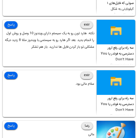
صوتی که فایل‌های ۱
کیلوبایتی به شکل
شورت‌کات در آن موجود
است!
exir
پاسخ
نکته: هارد تون رو به یک سیستم دارای ویندوز 10 وصل و روش اول
را انجام بدید. بعد اگر هارد رو به سیستمی با ویندوز مثلا 8 زدید دیگه
مشکلی تو باز کردن فایل ها ندارید. باز هم تشکر
سه راه برای رفع ارور
دسترسی به فولدر یا You
Don’t Have
Permission to
Access this folder
exir
پاسخ
سلام عالی بود.
سه راه برای رفع ارور
دسترسی به فولدر یا You
Don’t Have
Permission to
Access this folder
رضا
پاسخ
عالی