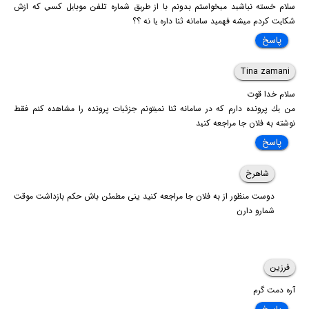
سلام خسته نباشيد ميخواستم بدونم با از طريق شماره تلفن موبايل كسي كه ازش
شكايت كردم ميشه فهميد سامانه ثنا داره يا نه ؟؟
پاسخ
Tina zamani
سلام خدا قوت
من يك پرونده دارم كه در سامانه ثنا نميتونم جزئيات پرونده را مشاهده كنم فقط
نوشته به فلان جا مراجعه كنيد
پاسخ
شاهرخ
دوست منظور از به فلان جا مراجعه کنید ینی مطمئن باش حکم بازداشت موقت
شمارو دارن
فرزین
آره دمت گرم