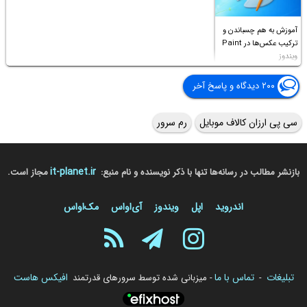
آموزش به هم چسباندن و
ترکیب عکس‌ها در Paint
ویندوز
۲۰۰ دیدگاه و پاسخ آخر
سی پی ارزان کالاف موبایل
رم سرور
it-planet.ir
بازنشر مطالب در رسانه‌ها تنها با ذکر نویسنده و نام منبع:
مجاز است.
اندروید
اپل
ویندوز
آی‌او‌اس
مک‌او‌اس
تبلیغات
تماس با ما
افیکس هاست
-
- میزبانی شده توسط سرورهای قدرتمند