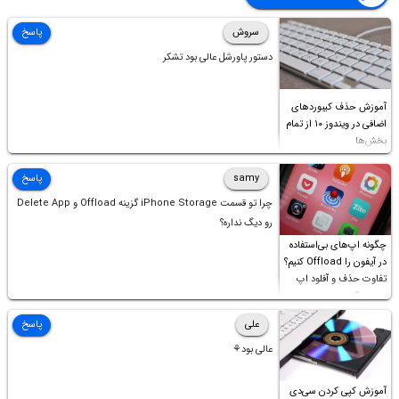
سروش
پاسخ
دستور پاورشل عالی بود تشکر
آموزش حذف کیبوردهای
اضافی در ویندوز ۱۰ از تمام
بخش‌ها
samy
پاسخ
چرا تو قسمت iPhone Storage گزینه Offload و Delete App
رو دیگ نداره؟
چگونه اپ‌های بی‌استفاده
در آیفون را Offload کنیم؟
تفاوت حذف و آفلود اپ
چیست؟
علی
پاسخ
عالی بود⚘
آموزش کپی کردن سی‌دی