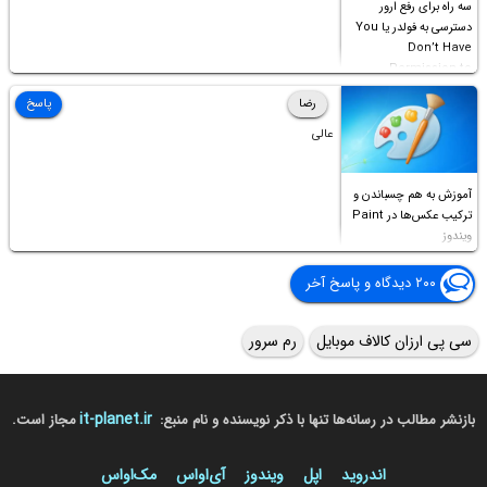
سه راه برای رفع ارور
دسترسی به فولدر یا You
Don’t Have
Permission to
Access this folder
رضا
پاسخ
عالی
آموزش به هم چسباندن و
ترکیب عکس‌ها در Paint
ویندوز
۲۰۰ دیدگاه و پاسخ آخر
سی پی ارزان کالاف موبایل
رم سرور
it-planet.ir
بازنشر مطالب در رسانه‌ها تنها با ذکر نویسنده و نام منبع:
مجاز است.
اندروید
اپل
ویندوز
آی‌او‌اس
مک‌او‌اس