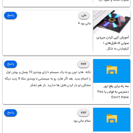
تفاوت حذف و آفلود اپ
چیست؟
علی
پاسخ
عالی بود⚘
آموزش کپی کردن سی‌دی
صوتی که فایل‌های ۱
کیلوبایتی به شکل
شورت‌کات در آن موجود
است!
exir
پاسخ
نکته: هارد تون رو به یک سیستم دارای ویندوز 10 وصل و روش اول
را انجام بدید. بعد اگر هارد رو به سیستمی با ویندوز مثلا 8 زدید دیگه
مشکلی تو باز کردن فایل ها ندارید. باز هم تشکر
سه راه برای رفع ارور
دسترسی به فولدر یا You
Don’t Have
Permission to
Access this folder
exir
پاسخ
سلام عالی بود.