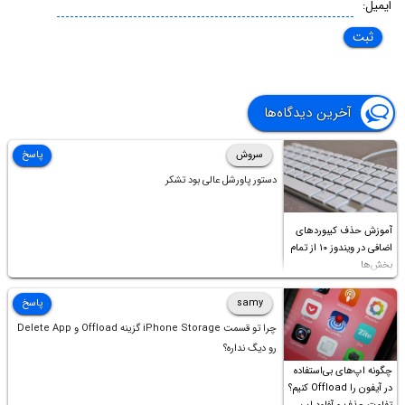
ایمیل:
آخرین دیدگاه‌ها
سروش
پاسخ
دستور پاورشل عالی بود تشکر
آموزش حذف کیبوردهای
اضافی در ویندوز ۱۰ از تمام
بخش‌ها
samy
پاسخ
چرا تو قسمت iPhone Storage گزینه Offload و Delete App
رو دیگ نداره؟
چگونه اپ‌های بی‌استفاده
در آیفون را Offload کنیم؟