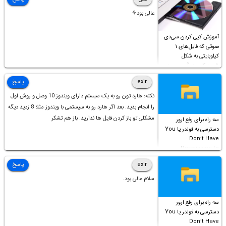
عالی بود⚘
آموزش کپی کردن سی‌دی
صوتی که فایل‌های ۱
کیلوبایتی به شکل
شورت‌کات در آن موجود
است!
exir
پاسخ
نکته: هارد تون رو به یک سیستم دارای ویندوز 10 وصل و روش اول
را انجام بدید. بعد اگر هارد رو به سیستمی با ویندوز مثلا 8 زدید دیگه
مشکلی تو باز کردن فایل ها ندارید. باز هم تشکر
سه راه برای رفع ارور
دسترسی به فولدر یا You
Don’t Have
Permission to
Access this folder
exir
پاسخ
سلام عالی بود.
سه راه برای رفع ارور
دسترسی به فولدر یا You
Don’t Have