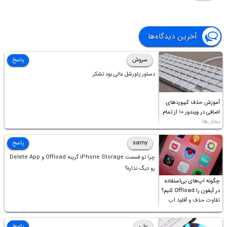
آخرین دیدگاه‌ها
سروش
پاسخ
دستور پاورشل عالی بود تشکر
آموزش حذف کیبوردهای
اضافی در ویندوز ۱۰ از تمام
بخش‌ها
samy
پاسخ
چرا تو قسمت iPhone Storage گزینه Offload و Delete App
رو دیگ نداره؟
چگونه اپ‌های بی‌استفاده
در آیفون را Offload کنیم؟
تفاوت حذف و آفلود اپ
چیست؟
علی
پاسخ