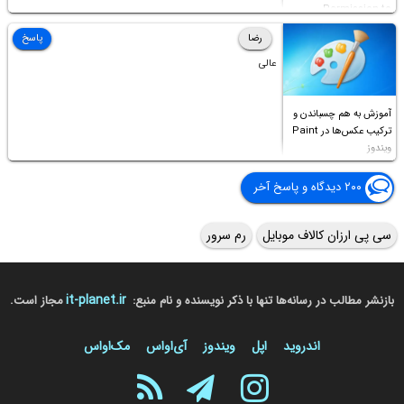
Permission to
Access this folder
رضا
پاسخ
عالی
آموزش به هم چسباندن و
ترکیب عکس‌ها در Paint
ویندوز
۲۰۰ دیدگاه و پاسخ آخر
سی پی ارزان کالاف موبایل
رم سرور
it-planet.ir
بازنشر مطالب در رسانه‌ها تنها با ذکر نویسنده و نام منبع:
مجاز است.
اندروید
اپل
ویندوز
آی‌او‌اس
مک‌او‌اس