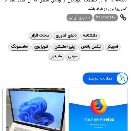
HDMI-CEC را در تنظیمات تلویزیون و وسایل متصل به آن فعال کنید تا
کنترل‌پذیری دوطرفه باشد.
howtogeek
سیاره‌ی آی‌تی
دانشنامه
دنیای فناوری
سخت افزار
اسپیکر
ایکس باکس
پلی استیشن
تلویزیون
سامسونگ
سونی
مانیتور
مطالب مرتبط