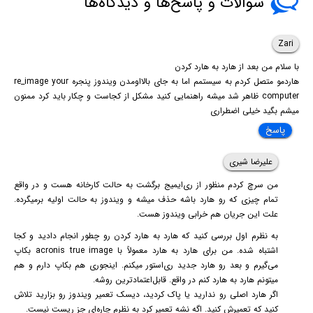
سوالات و پاسخ‌ها و دیدگاه‌ها
Zari
با سلام من بعد از هارد به هارد کردن
هاردمو متصل کردم به سیستمم اما به جای بالااومدن ویندوز پنجره re_image your
computer ظاهر شد میشه راهنمایی کنید مشکل از کجاست و چکار باید کرد ممنون
میشم بگید خیلی اضطراری
پاسخ
علیرضا شیری
من سرچ کردم منظور از ری‌ایمیج برگشت به حالت کارخانه هست و در واقع
تمام چیزی که رو هارد باشه حذف میشه و ویندوز به حالت اولیه برمیگرده.
علت این جریان هم خرابی ویندوز هست.
به نظرم اول بررسی کنید که هارد به هارد کردن رو چطور انجام دادید و کجا
اشتباه شده. من برای هارد به هارد معمولاً با acronis true image بکاپ
می‌گیرم و بعد رو هارد جدید ری‌استور میکنم. اینجوری هم بکاپ دارم و هم
میتونم هارد به هارد کنم در واقع. قابل‌اعتماد‌ترین روشه.
اگر هارد اصلی رو ندارید یا پاک کردید، دیسک تعمیر ویندوز رو بزارید تلاش
کنید که تعمیرش کنید. اگه نشه تعمیر کرد به نظرم چاره‌ای جز ریست نیست.