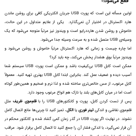
قطع می‌شود!؟
اولین مسأله این است که پورت USB جریان الکتریکی کافی برای روشن ماندن
هارد اکسترنال در اختیار آن نمی‌گذارد. یکی از علایم متداول در این حالت،
خاموش و روشن شدن هارددرایو است و ویندوز نیز مرتباً متوجه می‌شود که یک
وسیله‌ی USB متصل شده و به سرعت وسیله جدا می‌شود.
اما چاره چیست و زمانی که هارد اکسترنال مرتباً خاموش و روشن می‌شود و
ویندوز مرتباً بوق هشدار پخش می‌کند، چه باید کرد؟
ممکن است کابل USB بی‌کیفیت باشد و ممکن است پورت USB سیستم شما
آسیب دیده و ضعیف عمل کند. بنابراین ابتدا کابل USB بهتری تهیه کنید. معمولاً
کابل مرغوب، از مس خالص‌تری ساخته شده و لذا نرم و ضخیم و همین‌طور کوتاه
است اما در میان کابل‌های بلند یا نازک هم انواع مرغوب وجود دارد.
پس از تست کردن کابل، پورت و کانکتورهای USB را با
قلم‌موی ظریف
مثل
قلم‌موی نقاشی و اندکی
تینر فوری
یا
الکل
، تمیز کنید تا چربی‌ها مانع اتصال کامل
نشوند. در نهایت اگر پورت USB در گذر زمان کمی گشاد شده و کانکتور محکم در
آن قرار نمی‌گیرد، با اندکی فشار آن را جمع کنید تا اتصال کامل برقرار شود. مراقب