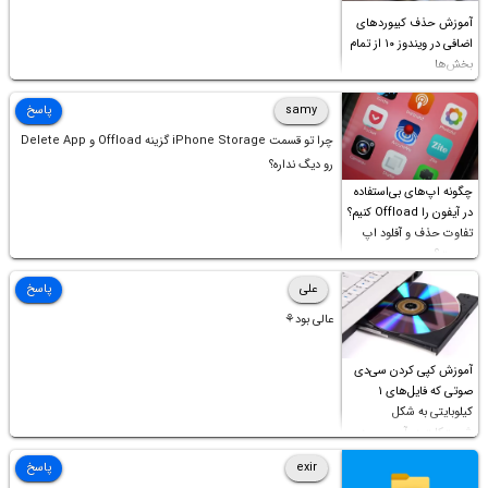
آموزش حذف کیبوردهای
اضافی در ویندوز ۱۰ از تمام
بخش‌ها
samy
پاسخ
چرا تو قسمت iPhone Storage گزینه Offload و Delete App
رو دیگ نداره؟
چگونه اپ‌های بی‌استفاده
در آیفون را Offload کنیم؟
تفاوت حذف و آفلود اپ
چیست؟
علی
پاسخ
عالی بود⚘
آموزش کپی کردن سی‌دی
صوتی که فایل‌های ۱
کیلوبایتی به شکل
شورت‌کات در آن موجود
است!
exir
پاسخ