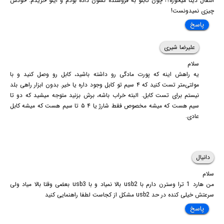
انتقال دیتا میخوره؟! چون کابلو به فروشنده نشون داده بودم و اینو خریدم. خودش
چیزی نمیدونست!
پاسخ
علیرضا شیری
سلام
یه راهش اینه که پورت مادگی رو داشته باشید، کابل رو وصل کنید و با
مولتی‌متر تست کنید که ۴ سیم تو کابل وجود داره یا خیر. بدون ابزار راهی بلد
نیستم برای تست کابل. البته خراب باشه، برش بزنید متوجه میشید که دو تا
سیم هست که میشه مخصوص فقط شارژ یا ۴ ۵ تا سیم هست که میشه کابل
عادی.
دانیال
سلام
من هارد 1 ترا وسترن دارم با usb2 بالا نمیاد و با usb3 بعضی وقتا بالا میاد ولی
سرعتش خیلی کنده در حد usb2 مشکل از کجاست لطفا راهنمایی کنید
پاسخ