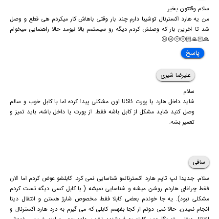
سلام وقتتون بخیر
من یه هارد اکسترنال توشیبا دارم چند بار وقتی باهاش کار میکردم هی قطع و وصل
شد تا اخرین بار که وصلش کردم دیگه رو سیستمم بالا نیومد حالا راهنمایی میخوام
🙏🏻🙏🏻😔😔☹️☹️
پاسخ
علیرضا شیری
سلام
شاید داخل هارد یا پورت USB اون مشکلی پیدا کرده اما با کابل خوب و سالم
وصل کنید شاید مشکل از کابل باشه فقط. از پورت یا داخل باشه، باید تمیز و
تعمیر بشه.
ساقی
سلام. جدیدا لپ تاپم هارد اکسترنالمو شناسایی نمی کرد. کابلشو عوض کردم اما الان
فقط چراغای هاردم روشن میشه و شناسایی نمیشه ( با کابل کسی دیگه تست کردم
مشکلی نبود). یه جا خوندم بعضی کابلا فقط مخصوص شارژ هستن و انتقال دیتا
انجام نمیدن. حالا نمی دونم از کجا بفهمم کابلی که می گیرم به درد هارد اکسترنال و