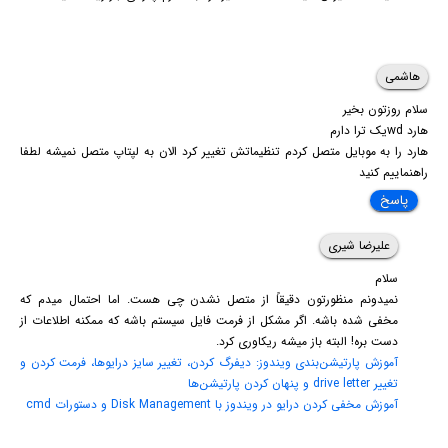
هاشمی
سلام روزتون بخیر
هارد wdیک ترا دارم
هارد را به موبایل متصل کردم تنظیماتش تغییر کرد الان به لپتاپ متصل نمیشه لطفا
راهنماییم کنید
پاسخ
علیرضا شیری
سلام
نمیدونم منظورتون دقیقاً از متصل نشدن چی هست. اما احتمال میدم که
مخفی شده باشه. اگر مشکل از فرمت فایل سیستم باشه که ممکنه اطلاعات از
دست بره! البته باز میشه ریکاوری کرد.
آموزش پارتیشن‌بندی ویندوز: دیفرگ کردن، تغییر سایز درایوها، فرمت کردن و
تغییر drive letter و پنهان کردن پارتیشن‌ها
آموزش مخفی کردن درایو در ویندوز با Disk Management و دستورات cmd