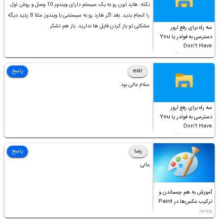
نکته: هارد تون رو به یک سیستم دارای ویندوز 10 وصل و روش اول
را انجام بدید. بعد اگر هارد رو به سیستمی با ویندوز مثلا 8 زدید دیگه
مشکلی تو باز کردن فایل ها ندارید. باز هم تشکر
سه راه برای رفع ارور
دسترسی به فولدر یا You
Don’t Have
Permission to
Access this folder
exir
پاسخ
سلام عالی بود.
سه راه برای رفع ارور
دسترسی به فولدر یا You
Don’t Have
Permission to
Access this folder
رضا
پاسخ
عالی
آموزش به هم چسباندن و
ترکیب عکس‌ها در Paint
ویندوز