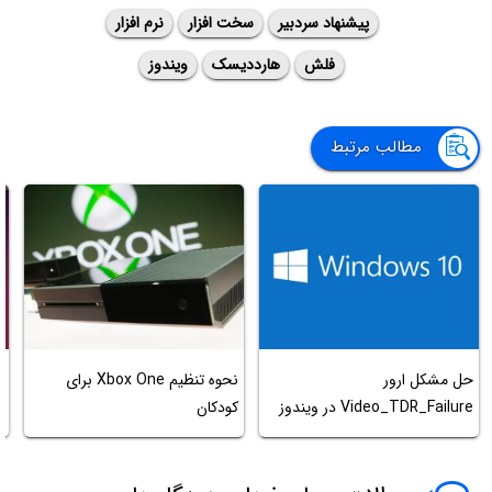
پیشنهاد سردبیر
سخت افزار
نرم افزار
فلش
هارددیسک
ویندوز
مطالب مرتبط
حل مشکل ارور
نحوه تنظیم Xbox One برای
چ
Video_TDR_Failure در ویندوز
کودکان
ک