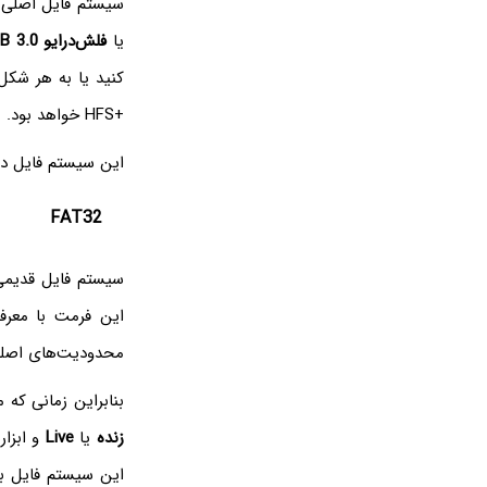
سیستم فایل اصلی هارددرایو و SSD
یا
فلش‌درایو USB 3.0
کنید یا به هر شکل
HFS+
خواهد بود.
این سیستم فایل در 
FAT32
سیستم فایل قدیمی FAT32 هم در ویندوز و ه
این فرمت با معر
محدودیت‌های اصلی آن، 
بنابراین زمانی که 
زنده
یا
Live
و ابزار