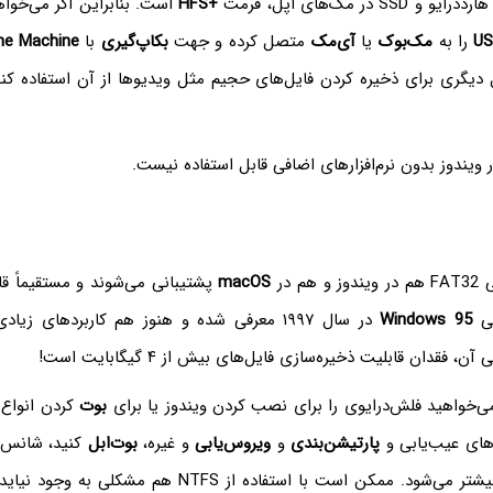
 در مک‌های اپل، فرمت
HFS+‌
است. بنابراین اگر می‌خواه
را به
مک‌بوک
یا
آی‌مک
متصل کرده و جهت
بکاپ‌گیری
با
me Machine
 دیگری برای ذخیره کردن فایل‌های حجیم مثل ویدیوها از آن استفاده کنی
ویندوز بدون نرم‌افزارهای اضافی قابل استفاده نیست.
م در
macOS
پشتیبانی می‌شوند و مستقیماً قا
فی
Windows 95
در سال ۱۹۹۷ معرفی شده و هنوز هم کاربردهای زیا
فقدان قابلیت ذخیره‌سازی فایل‌های بیش از ۴ گیگابایت است!
می‌خواهید فلش‌درایوی را برای نصب کردن ویندوز یا برای
بوت
کردن انواع
های عیب‌یابی و
پارتیشن‌بندی
و
ویروس‌یابی
و غیره،
بوت‌ابل
کنید، شانس ش
این سیستم فایل بیشتر می‌شود. ممکن است با استفاده از NTFS ه