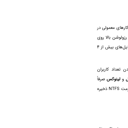
کن است هارددیسک، فلش‌درایو یا SSD باشد برای کارهای معمولی در
زولوشن بالا روی
است. در واقع این فرمت مثل FAT32 در ذخیره‌سازی فایل‌های بیش از ۴
ن تعداد کاربران
ل
و
لینوکس
صرفاً
است و در واقع این سیستم عامل‌ها مستقیماً نمی‌توانند فایلی روی درایوهایی با فرمت NTFS ذخیره