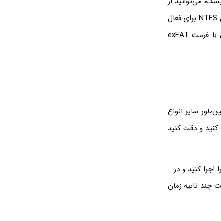
سک، می‌توانید از
فرمت FAT32 و یک پارتیشن نسبتاً کم‌حجم استفاده کنید. در کنار این پارتیشن، یک پارتیشن NTFS برای فعال
کردن File History ویندوز و بکاپ‌گیری ایجاد کنید و در نهایت یک پارتیشن حجیم و اصلی با فرمت exFAT
یو USB و همین‌طور سایر انواع
 کنید و دقت کنید
ا اجرا کنید و در
 چند ثانیه زمان