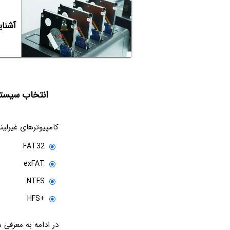
آشنای
انتخاب سیستم
کامپیوترهای غیرلینوکس
FAT32
exFAT
NTFS
HFS+
در ادامه به معرفی