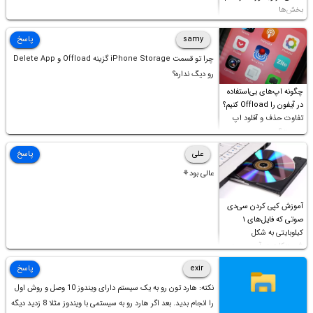
بخش‌ها
samy
پاسخ
چرا تو قسمت iPhone Storage گزینه Offload و Delete App
رو دیگ نداره؟
چگونه اپ‌های بی‌استفاده
در آیفون را Offload کنیم؟
تفاوت حذف و آفلود اپ
چیست؟
علی
پاسخ
عالی بود⚘
آموزش کپی کردن سی‌دی
صوتی که فایل‌های ۱
کیلوبایتی به شکل
شورت‌کات در آن موجود
است!
exir
پاسخ
نکته: هارد تون رو به یک سیستم دارای ویندوز 10 وصل و روش اول
را انجام بدید. بعد اگر هارد رو به سیستمی با ویندوز مثلا 8 زدید دیگه