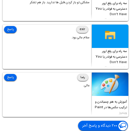
مشکلی تو باز کردن فایل ها ندارید. باز هم تشکر
سه راه برای رفع ارور
دسترسی به فولدر یا You
Don’t Have
Permission to
Access this folder
exir
پاسخ
سلام عالی بود.
سه راه برای رفع ارور
دسترسی به فولدر یا You
Don’t Have
Permission to
Access this folder
رضا
پاسخ
عالی
آموزش به هم چسباندن و
ترکیب عکس‌ها در Paint
ویندوز
۲۰۰ دیدگاه و پاسخ آخر