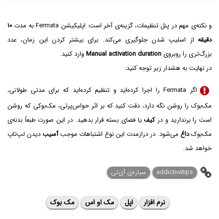
و نکته‌ی مهم در پنل تنظیمات، گزینه‌ی آخر است: اپلیکیشن Fermata به مدت
۱۰
دقیقه
از اسلیپ شدن جلوگیری می‌کند. برای بیشتر کردن این زمان، عدد
بزرگ‌تری را روبروی
Manual activation duration
وارد کنید.
در نهایت به هشدار زیر توجه کنید:
اگر Fermata را اجرا کرده‌اید و تنظیم کرده‌اید که برای مدتی طولانی،
مک‌بوک را روشن نگه دارد، دقت کنید که بر اثر حواس‌پرتی، مک‌بوکی که روشن
است را برندارید و در
کیف
یا فضای بسته قرار بدهید. در این صورت طبعاً بدنه‌ی
مک‌بوک
داغ
می‌شود. در درازمدت این نوع اشتباهات موجب
آسیب
دیدن لپ‌تاپ
خواهد شد.
addictivetips
سیاره‌ی ‌آی‌تی
نرم افزار
اپل
مک او اس
مک بوک