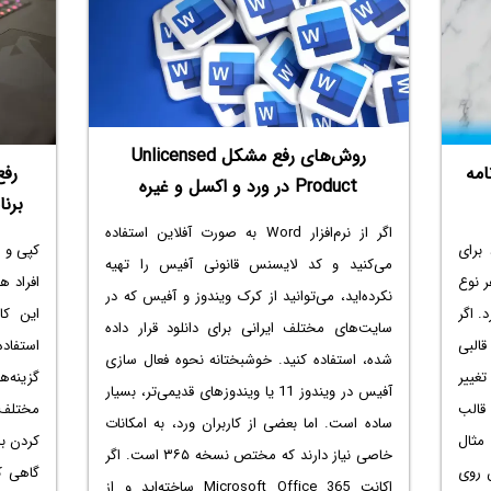
در ادامه مطلب مقایسه‌ای بین امکانات و طراحی
ادامه م
ظاهری نرم‌افزار Pages اپل با گوگل داکس خواهیم
داشت تا نقاط قوت و ضعف هر برنامه روشن شود
و برای کار موردنظر، بهترین برنامه را انتخاب کنید.
با سیاره‌ی آی‌تی همراه باشید.
روش‌های رفع مشکل Unlicensed
امه
رفع
Product در ورد و اکسل و غیره
برن
اگر از نرم‌افزار Word به صورت آفلاین استفاده
رد برای
کپی و 
می‌کنید و کد لایسنس قانونی آفیس را تهیه
ر نوع
افراد ه
نکرده‌اید، می‌توانید از کرک ویندوز و آفیس که در
. اگر
این کا
سایت‌های مختلف ایرانی برای دانلود قرار داده
قالبی
استفاده
شده، استفاده کنید. خوشبختانه نحوه فعال سازی
تغییر
گزینه‌ه
آفیس در ویندوز 11 یا ویندوزهای قدیمی‌تر، بسیار
 قالب
مختلف 
ساده است. اما بعضی از کاربران ورد، به امکانات
مثال
کردن با
خاصی نیاز دارند که مختص نسخه ۳۶۵ است. اگر
 روی
گاهی ک
اکانت Microsoft Office 365 ساخته‌اید و از