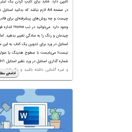
تایپی دارد. شاید برای تایپ کردن یک تیتر
در صفحه A4 لازم نباشد که بدانید
استایل د
چیست
و چه روش‌های پیشرفته‌ای برای قالب
وجود دارد. می‌توانید در تب e
چیدمان و رنگ را به سادگی تغییر بدهید. اما
استایل در ورد
برای تدوین یک کتاب به این س
نیست! می‌بایست با سطوح هدینگ یا عنوان‌
شماره گذاری استایل در ورد
و غیره آشنایی داشته باشید و یک فایل من
ادامه‌ی مطل
منسجم بسازید. در چنین فایلی، تغییر 
استایل تعداد زیادی صفحه و پاراگراف بسیار
و سریع انجام می‌شود و کارهایی مثل ا
فهرست فارسی در ورد
ساده خواهد بود.
موضوع این مقاله
آموزش کامل استایل در
نیست بلکه می‌خواهیم با نحوه وارد 
استایل‌ها از یک فایل آماده آشنا شویم. با ما ب