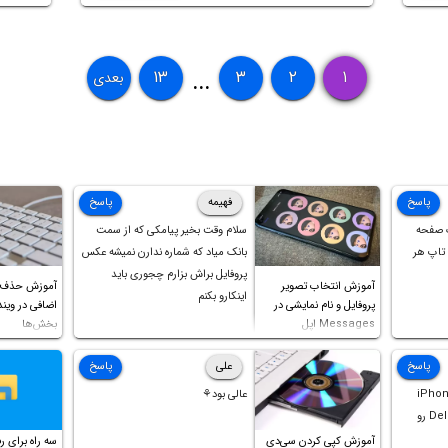
۱۳
۳
۲
۱
بعدی
...
پاسخ
فهیمه
پاسخ
 صفحه
سلام وقت بخیر پیامکی که از سمت
تاپ هر
بانک میاد که شماره ندارن نمیشه عکس
پروفایل براش بزارم چجوری باید
آموزش انتخاب تصویر
آموزش حذف ک
اینکارو بکنم
پروفایل و نام نمایشی در
Messages اپل
بخش‌ها
پاسخ
علی
پاسخ
iPhone St
عالی بود⚘
گزینه Offload و Delete App رو
آموزش کپی کردن سی‌دی
سه راه برای رف