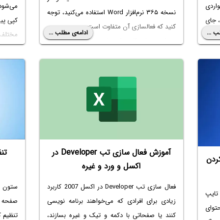
 مواردی
می‌شود
نسخه ۳۶۵ نرم‌افزار Word استفاده می‌کنید، توجه
، جای
کپی پیس
کنید که فعالسازی آن متفاوت است.
ب ...
ادامه‌ی مطلب ...
مختلف،
در این مقاله ۳ روش
رفع مشکل unlicensed
 نامه
مقاله 
product
را توضیح می‌دهیم. با سیاره‌ی آی‌تی در
 انواع
برنامه‌
ادامه مطلب همراه باشید.
آموزش فعال سازی تب Developer در
تن
ردن
اکسل و ورد و غیره
فعال سازی تب Developer در اکسل 2007 کاربرد
ستون ب
نه تایپ
زیادی برای افرادی که می‌خواهند برنامه نویسی
صفحه را
توای
کنند یا صفحاتی با دکمه و تیک و غیره بسازند،
تنظیم ک