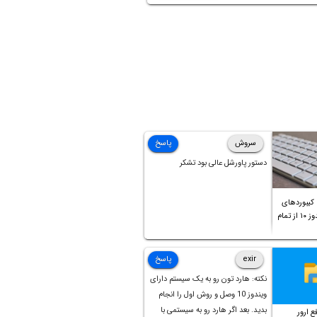
سروش
پاسخ
دستور پاورشل عالی بود تشکر
یبوردهای
اضافی در ویندوز ۱۰ از تمام
exir
پاسخ
نکته: هارد تون رو به یک سیستم دارای
ویندوز 10 وصل و روش اول را انجام
بدید. بعد اگر هارد رو به سیستمی با
ع ارور