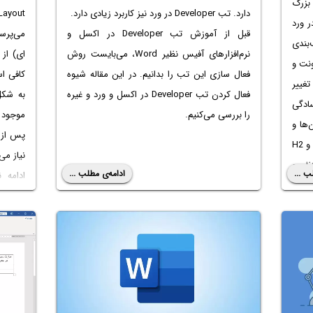
 بزرگ
دارد. تب Developer در ورد نیز کاربرد زیادی دارد.
ر ورد
قبل از آموزش تب Developer در اکسل و
می‌پرسی
‌بندی
نرم‌افزارهای آفیس نظیر Word، می‌بایست روش
ای) از 
Hom اندازه فونت و
فعال سازی این تب را بدانیم. در این مقاله شیوه
تغییر
فعال کردن تب Developer در اکسل و ورد و غیره
ادگی
را بررسی می‌کنیم.
موجود ا
ها و
پس از 
نظیر استایل H1 و H2
نیاز می
ظم و
ب ...
ادامه‌ی مطلب ...
ادامه 
دادن
می‌دهیم
 ساده
یجاد
 ورد
کردن
اشید.