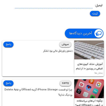
ایمیل:
آخرین دیدگاه‌ها
سروش
پاسخ
دستور پاورشل عالی بود تشکر
آموزش حذف کیبوردهای
اضافی در ویندوز ۱۰ از تمام
بخش‌ها
samy
پاسخ
چرا تو قسمت iPhone Storage گزینه Offload و Delete App
رو دیگ نداره؟
چگونه اپ‌های بی‌استفاده
در آیفون را Offload کنیم؟