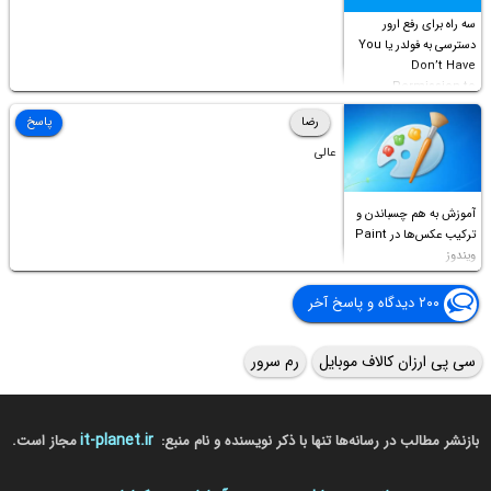
سه راه برای رفع ارور
دسترسی به فولدر یا You
Don’t Have
Permission to
Access this folder
رضا
پاسخ
عالی
آموزش به هم چسباندن و
ترکیب عکس‌ها در Paint
ویندوز
۲۰۰ دیدگاه و پاسخ آخر
سی پی ارزان کالاف موبایل
رم سرور
it-planet.ir
بازنشر مطالب در رسانه‌ها تنها با ذکر نویسنده و نام منبع:
مجاز است.