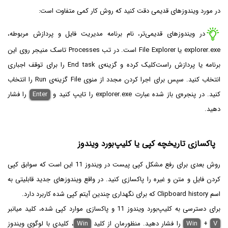
در مورد ویندوزهای قدیمی دقت کنید که روش کار کمی متفاوت است:
در ویندوزهای قدیمی‌تر، نام برنامه مدیریت فایل و پردازش مربوطه،
explorer.exe یا File Explorer است. در تب Processes تاسک منیجر روی این
برنامه یا پردازش راست‌کلیک کرده و گزینه‌ی End task را برای توقف اجباری
انتخاب کنید. سپس برای اجرا کردن مجدد از منوی File گزینه‌ی Run را انتخاب
کنید. در پنجره‌ی باز شده عبارت explorer.exe را تایپ کنید و
Enter
را فشار
دهید.
پاکسازی تاریخچه کپی یا کلیپ‌بورد ویندوز
روش بعدی برای رفع مشکل کپی پیست در ویندوز 11 این است که سوابق کپی
کردن فایل و متن و غیره را پاکسازی کنید. در واقع ویندوزهای جدید قابلیتی به
اسم Clipboard history که برای نگهداری چندین آیتم کپی شده کاربرد دارد.
برای دسترسی به کلیپ‌بورد ویندوز 11 و پاکسازی موارد کپی شده، کلید میانبر
V
+
Win
را فشار دهید. منظورمان از کلید
Win
، کلیدی با لوگوی ویندوز