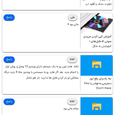
تفاوت حذف و آفلود اپ
چیست؟
علی
پاسخ
عالی بود⚘
آموزش کپی کردن سی‌دی
صوتی که فایل‌های ۱
کیلوبایتی به شکل
شورت‌کات در آن موجود
است!
exir
پاسخ
نکته: هارد تون رو به یک سیستم دارای ویندوز 10 وصل و روش اول
را انجام بدید. بعد اگر هارد رو به سیستمی با ویندوز مثلا 8 زدید دیگه
مشکلی تو باز کردن فایل ها ندارید. باز هم تشکر
سه راه برای رفع ارور
دسترسی به فولدر یا You
Don’t Have
Permission to
Access this folder
exir
پاسخ
سلام عالی بود.