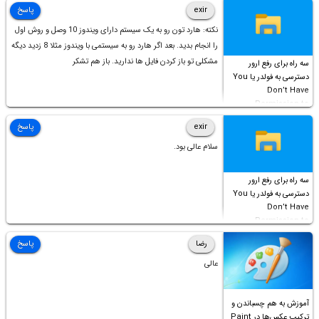
است!
exir
پاسخ
نکته: هارد تون رو به یک سیستم دارای ویندوز 10 وصل و روش اول
را انجام بدید. بعد اگر هارد رو به سیستمی با ویندوز مثلا 8 زدید دیگه
مشکلی تو باز کردن فایل ها ندارید. باز هم تشکر
سه راه برای رفع ارور
دسترسی به فولدر یا You
Don’t Have
Permission to
Access this folder
exir
پاسخ
سلام عالی بود.
سه راه برای رفع ارور
دسترسی به فولدر یا You
Don’t Have
Permission to
Access this folder
رضا
پاسخ
عالی
آموزش به هم چسباندن و
ترکیب عکس‌ها در Paint