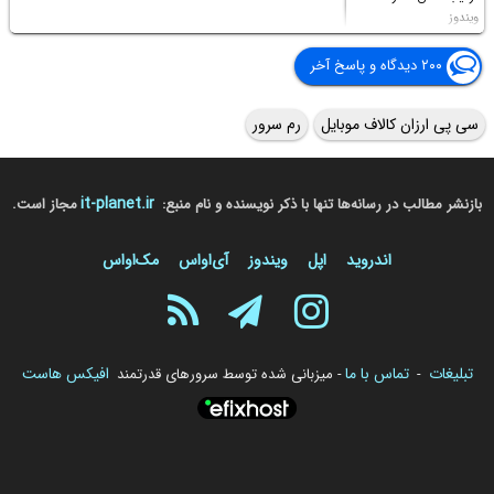
ویندوز
۲۰۰ دیدگاه و پاسخ آخر
سی پی ارزان کالاف موبایل
رم سرور
it-planet.ir
بازنشر مطالب در رسانه‌ها تنها با ذکر نویسنده و نام منبع:
مجاز است.
اندروید
اپل
ویندوز
آی‌او‌اس
مک‌او‌اس
تبلیغات
تماس با ما
افیکس هاست
-
- میزبانی شده توسط سرورهای قدرتمند