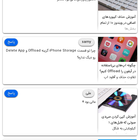
آموزش حذف کیبوردهای
اضافی در ویندوز ۱۰ از تمام
بخش‌ها
samy
پاسخ
چرا تو قسمت iPhone Storage گزینه Offload و Delete App
رو دیگ نداره؟
چگونه اپ‌های بی‌استفاده
در آیفون را Offload کنیم؟
تفاوت حذف و آفلود اپ
چیست؟
علی
پاسخ
عالی بود⚘
آموزش کپی کردن سی‌دی
صوتی که فایل‌های ۱
کیلوبایتی به شکل
شورت‌کات در آن موجود