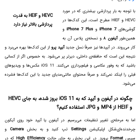
با توجه به بار پردازشی بیشتری که در مورد
HEVC و HEIF‌ به قدرت
HEVC و HIEF مطرح است، این کدک‌ها در
پردازشی بالاتر نیاز دارد
گوشی‌های
iPhone 7
و
iPhone 7 Plus‌
و
همین‌طور
آیفون ۸
و نسخه‌ی پلاس آن به
کار می‌روند. در آیپدها نیز صرفاً نسل جدید
آیپد پرو
از این کدک‌ها بهره می‌برد و
نتیجه این است که حافظه‌ی داخلی، دیرتر پر می‌شود. به خصوص اگر از کسانی
باشید که به وفور عکاسی و فیلم‌برداری می‌کنند. iOS 11 عکس‌ها و ویدیوهای
قبلی را اینکد نمی‌کند و صرفاً محتوای مالتی‌مدیای جدید با این کدک‌ها فشرده
می‌شود.
چگونه در آیفون و آیپد که به iOS 11 بروز شده، به جای HEVC
و HEIF‌ از MP4 و JPG استفاده کنیم؟
اما به مرحله‌ی تغییر تنظیمات می‌رسیم. در آیفون یا آیپد خود روی آیکون
چرخدنده‌ای‌شکل اپلیکیشن
Settings
تپ کنید و به بخش
Camera
و
سپس
Format
بروید. در این بخش به جای حالت
High Efficiency
که در