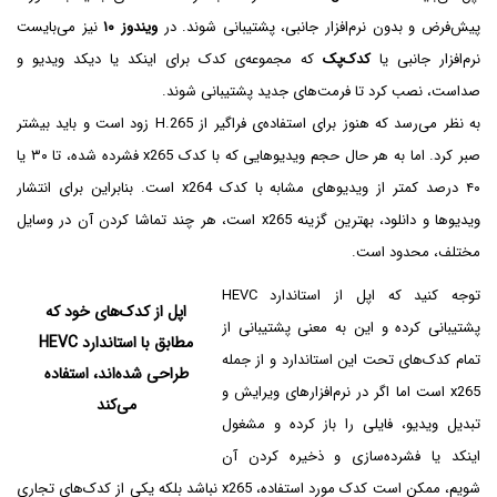
پیش‌فرض و بدون نرم‌افزار جانبی، پشتیبانی شوند. در
ویندوز ۱۰
نیز می‌بایست
نرم‌افزار جانبی یا
کدک‌پک
که مجموعه‌ی کدک برای اینکد یا دیکد ویدیو و
صداست، نصب کرد تا فرمت‌های جدید پشتیبانی شوند.
به نظر می‌رسد که هنوز برای استفاده‌ی فراگیر از H.265 زود است و باید بیشتر
صبر کرد. اما به هر حال حجم ویدیوهایی که با کدک x265‌ فشرده شده، تا ۳۰ یا
۴۰ درصد کمتر از ویدیوهای مشابه با کدک x264 است. بنابراین برای انتشار
ویدیوها و دانلود، بهترین گزینه x265 است، هر چند تماشا کردن آن در وسایل
مختلف، محدود است.
توجه کنید که اپل از استاندارد HEVC
اپل از کدک‌های خود که
پشتیبانی کرده و این به معنی پشتیبانی از
مطابق با استاندارد HEVC
تمام کدک‌های تحت این استاندارد و از جمله
طراحی شده‌اند، استفاده
x265‌ است اما اگر در نرم‌افزارهای ویرایش و
می‌کند
تبدیل ویدیو، فایلی را باز کرده و مشغول
اینکد یا فشرده‌سازی و ذخیره کردن آن
شویم، ممکن است کدک مورد استفاده، x265 نباشد بلکه یکی از کدک‌های تجاری