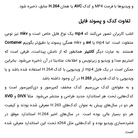
و ویدیوها با فرمت MP4‌ و کدک
AVC
یا همان
H.264
سابق، ذخیره شود.
تفاوت کدک و پسوند فایل
اغلب کاربران تصور می‌کنند که
mp4
یک نوع فایل خاص است و
mkv
نیز نوعی
متفاوت است. اما mp4‌ یا
avi
و mkv همگی پسوند یا دقیق‌تر بگوییم
Container
هستند. به عبارت دیگر
کانتینر
همانطور که از نامش پیداست، ظرفی است که
استریم صدا و ویدیو و زیرنویس و اطلاعات متادیتا در آن ذخیره می‌شود. بنابراین
ممکن است در یک فایل mp4 از ویدیویی با کدک H.264 استفاده شده باشد و یا
ویدیویی با کدک قدیمی‌تر
H.263
در آن وجود داشته باشد.
و به مقوله‌ی کدک می‌رسیم. کدک مخفف کمپرسور و دی‌کمپرسور است و
کدک‌هایی تحت هر استاندارد جدید طراحی و منتشر می‌شود. مثلاً‌
DIVX‌
و
XVID
هر دو در سال‌های پیش به عنوان کدک‌های H.263 معرفی شده‌ بودند و کیفیت
هر دو بسیار عالی بوده است. در سال‌های اخیر H.264‌ استاندارد موفق در
فشرده‌سازی ویدیو بوده و کدک‌هایی مثل x264 تحت این استاندارد معرفی شده
است.