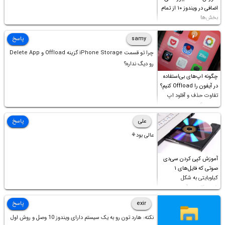
اضافی در ویندوز ۱۰ از تمام
بخش‌ها
samy
پاسخ
چرا تو قسمت iPhone Storage گزینه Offload و Delete App
رو دیگ نداره؟
چگونه اپ‌های بی‌استفاده
در آیفون را Offload کنیم؟
تفاوت حذف و آفلود اپ
چیست؟
علی
پاسخ
عالی بود⚘
آموزش کپی کردن سی‌دی
صوتی که فایل‌های ۱
کیلوبایتی به شکل
شورت‌کات در آن موجود
است!
exir
پاسخ
نکته: هارد تون رو به یک سیستم دارای ویندوز 10 وصل و روش اول