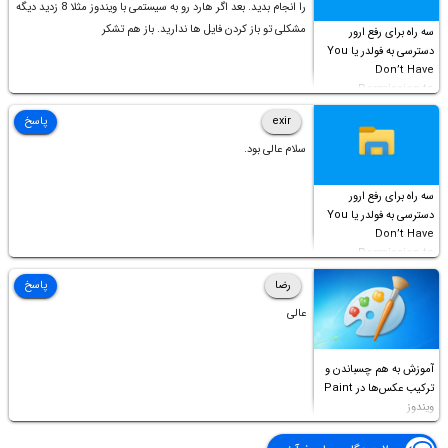
را انجام بدید. بعد اگر هارد رو به سیستمی با ویندوز مثلا 8 زدید دیگه
مشکلی تو باز کردن فایل ها ندارید. باز هم تشکر
سه راه برای رفع ارور
دسترسی به فولدر یا You
Don’t Have
Permission to
Access this folder
exir
پاسخ
سلام عالی بود.
سه راه برای رفع ارور
دسترسی به فولدر یا You
Don’t Have
Permission to
Access this folder
رضا
پاسخ
عالی
آموزش به هم چسباندن و
ترکیب عکس‌ها در Paint
ویندوز