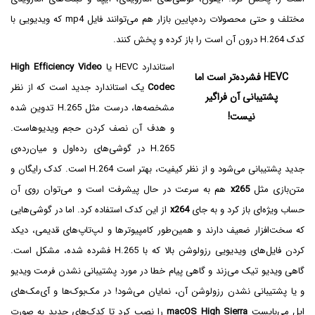
مختلف و حتی محصولات رده‌پایین بازار هم می‌توانند فایل mp4 که ویدیویی با
کدک H.264 درون آن است را باز کرده و پخش کنند.
استاندارد HEVC یا
High Efficiency Video
HEVC فشرده‌تر است اما
Codec
یک استاندارد جدید است که از نظر
پشتیبانی آن فراگیر
مشخصه‌ها، درست مثل H.265 تدوین شده
نیست!
و هدف آن نصف کردن حجم ویدیوهاست.
H.265 در گوشی‌های رده‌اول و میان‌رده‌ی
جدید پشتیبانی می‌شود و از نظر کیفیت، بهتر است H.264 است. کدک رایگان و
متن‌بازی مثل
x265
هم به سرعت در حال پیشرفت است و می‌توان روی آن
حساب ویژه‌ای باز کرد و به جای
x264
از این کدک استفاده کرد. اما در گوشی‌هایی
که سخت‌افزار ضعیف دارند و همین‌طور کامپیوترها و لپ‌تاپ‌های قدیمی، دیکد
کردن فایل‌های ویدیویی رزولوشن بالا که با H.265 فشرده شده، مشکل است.
گاهی ویدیو تیک می‌زند و گاهی پیام خطا در مورد پشتیبانی نشدن فرمت ویدیو
و یا پشتیبانی نشدن رزولوشن آن، نمایان می‌شود! در مک‌بوک‌ها و آی‌مک‌های
اپل می‌بایست
macOS High Sierra
را نصب کرد تا کدک‌های جدید به صورت