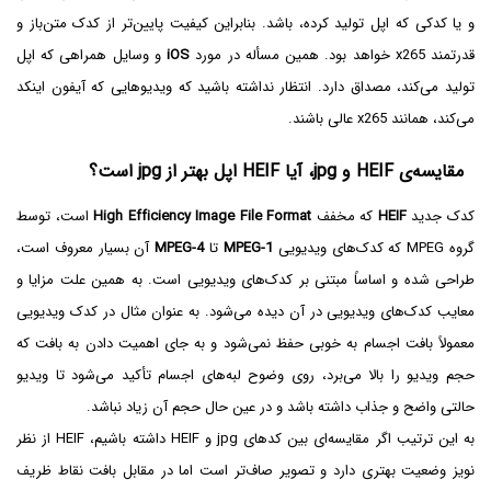
و یا کدکی که اپل تولید کرده، باشد. بنابراین کیفیت پایین‌تر از کدک متن‌باز و
قدرتمند x265‌ خواهد بود. همین مسأله در مورد
iOS
و وسایل همراهی که اپل
تولید می‌کند، مصداق دارد. انتظار نداشته باشید که ویدیوهایی که آیفون اینکد
می‌کند، همانند x265 عالی باشند.
مقایسه‌ی HEIF و jpg، آیا HEIF اپل بهتر از jpg است؟
کدک جدید
HEIF‌
که مخفف
High Efficiency Image File Format
است، توسط
گروه MPEG که کدک‌های ویدیویی
MPEG-1‌
تا
MPEG-4
آن بسیار معروف است،
طراحی شده و اساساً مبتنی بر کدک‌های ویدیویی است. به همین علت مزایا و
معایب کدک‌های ویدیویی در آن دیده می‌شود. به عنوان مثال در کدک ویدیویی
معمولاً‌ بافت اجسام به خوبی حفظ نمی‌شود و به جای اهمیت دادن به بافت که
حجم ویدیو را بالا می‌برد، روی وضوح لبه‌های اجسام تأکید می‌شود تا ویدیو
حالتی واضح و جذاب داشته باشد و در عین حال حجم آن زیاد نباشد.
به این ترتیب اگر مقایسه‌ای بین کد‌های jpg و HEIF‌ داشته باشیم، HEIF‌ از نظر
نویز وضعیت بهتری دارد و تصویر صاف‌تر است اما در مقابل بافت نقاط ظریف