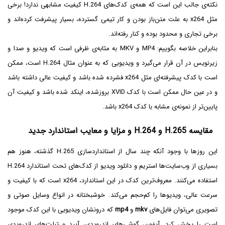
نکته‌ی جالب این است که همه‌ی کدک‌های H.264‌ کیفیت مشابهی ندارد! برخی
مثل x264 به علت متن‌باز بودن و کار تیمی گسترده، بسیار پیشرفت کرده‌اند و
برخی تجاری و محدود بوده و کنار رفته‌اند.
بنابراین خلاصه بگوییم: MP4 و MKV به مثابه‌ی ظرفی است که ویدیو و صدا و
زیرنویس در آن قرار می‌گیرد و ویدیویی که به عنوان مثال H.264‌ است، ممکن
است با کدک پیشرفته‌ای مثل x264 فشرده شده باشد و کیفیت عالی داشته باشد
و در عین حال ممکن است با کدک XVID بروزشده، اینکد شده باشد و کیفیت آن
پایین‌تر از نمونه‌ی مشابه با کدک x264 باشد.
مقایسه H.265‌ و H.264 و مزایا و معایب استاندارد جدید
این روزها با وجود آنکه چند سال از استانداردسازی H.265‌ گذشته، هنوز هم
استفاده می‌کنند. معروف‌ترین کدک در این استاندارد، x264 است که با کیفیت و
سرعت عالی، ویدیوها را کم‌حجم می‌کند. خوشبختانه در انواع وسایل صوتی و
تصویری می‌توان فایل‌های
mkv‌
و
mp4
که درونشان ویدیویی با این کدک موجود
است را پخش کرد. آیفون، گوشی‌های اندرویدی، آیپد و تبلت‌های اندرویدی