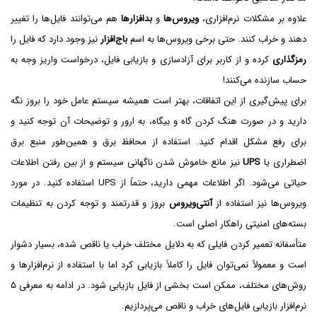
علاوه بر مشکلات نرم‌افزاری،
ویروس‌ها
و
بدافزارها
هم می‌توانند فایل‌ها را تغییر
دهند و خراب کنند. حتی برخی ویروس‌ها به اسم
باج‌افزار
نیز وجود دارد که فایل را
رمزگذاری
کرده و از کاربر برای آزادسازی و بازیابی فایل، درخواست واریز وجه به
حساب سازنده می‌کنند!
برای پیش‌گیری از این اتفاقات، بهتر است همیشه سیستم عامل خود را بروز نگه
دارید و در صورت هنگ کردن گاه و بیگاه، به ارور و توضیحات آن توجه کنید و
برای رفع مشکل اقدام کنید. استفاده از محافظ برق و همین‌طور منبع برق
اضطراری یا
UPS
نیز مانع خاموش شدن ناگهانی سیستم و از بین رفتن اطلاعات
حیاتی می‌شود. اگر اطلاعات مهمی دارید، حتماً از UPS استفاده کنید. در مورد
ویروس‌ها نیز استفاده از
آنتی‌ویروس
بروز و قدرتمند و توجه کردن به تنظیمات
بسته‌های امنیتی راهکار اصلی است.
متأسفانه تعمیر کردن فایلی که به دلایل مختلف خراب یا ناقص شده، بسیار دشوار
است و معمولاً نمی‌توان فایل را کاملاً بازیابی کرد اما با استفاده از نرم‌افزارها و
روش‌های مختلف، ممکن است بخشی از فایل بازیابی شود. در ادامه به معرفی ۵
نرم‌افزار بازیابی فایل‌های خراب و ناقص می‌پردازیم.