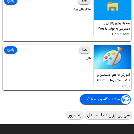
exir
پاسخ
سلام عالی بود.
سه راه برای رفع ارور
دسترسی به فولدر یا You
Don’t Have
Permission to
Access this folder
رضا
پاسخ
عالی
آموزش به هم چسباندن و
ترکیب عکس‌ها در Paint
ویندوز
۲۰۰ دیدگاه و پاسخ آخر
سی پی ارزان کالاف موبایل
رم سرور