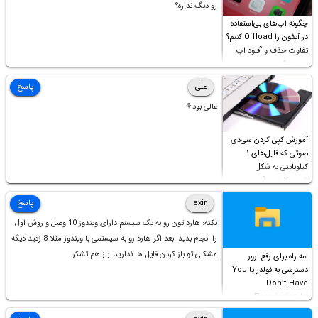
رو دیگ نداره؟
چگونه اپ‌های بی‌استفاده
در آیفون را Offload کنیم؟
تفاوت حذف و آفلود اپ
چیست؟
علی
پاسخ
عالی بود⚘
آموزش کپی کردن سی‌دی
صوتی که فایل‌های ۱
کیلوبایتی به شکل
شورت‌کات در آن موجود
است!
exir
پاسخ
نکته: هارد تون رو به یک سیستم دارای ویندوز 10 وصل و روش اول
را انجام بدید. بعد اگر هارد رو به سیستمی با ویندوز مثلا 8 زدید دیگه
مشکلی تو باز کردن فایل ها ندارید. باز هم تشکر
سه راه برای رفع ارور
دسترسی به فولدر یا You
Don’t Have
Permission to
Access this folder