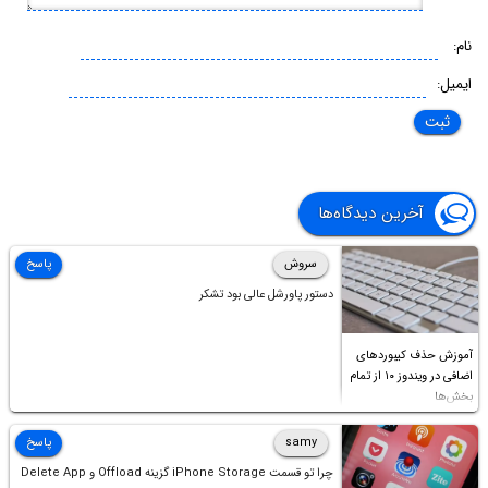
نام:
ایمیل:
آخرین دیدگاه‌ها
سروش
پاسخ
دستور پاورشل عالی بود تشکر
آموزش حذف کیبوردهای
اضافی در ویندوز ۱۰ از تمام
بخش‌ها
samy
پاسخ
چرا تو قسمت iPhone Storage گزینه Offload و Delete App