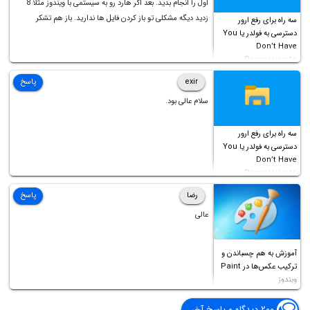
اول را انجام بدید. بعد اگر هارد رو به سیستمی با ویندوز مثلا 8
زدید دیگه مشکلی تو باز کردن فایل ها ندارید. باز هم تشکر
سه راه برای رفع ارور
دسترسی به فولدر یا You
Don’t Have
Permission to
Access this folder
exir
پاسخ
سلام عالی بود.
سه راه برای رفع ارور
دسترسی به فولدر یا You
Don’t Have
Permission to
Access this folder
رضا
پاسخ
عالی
آموزش به هم چسباندن و
ترکیب عکس‌ها در Paint
ویندوز
۲۰۰ دیدگاه و پاسخ آخر