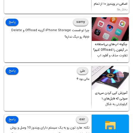
اضافی در ویندوز ۱۰ از تمام
بخش‌ها
samy
پاسخ
چرا تو قسمت iPhone Storage گزینه Offload و Delete
App رو دیگ نداره؟
چگونه اپ‌های بی‌استفاده
در آیفون را Offload کنیم؟
تفاوت حذف و آفلود اپ
چیست؟
علی
پاسخ
عالی بود⚘
آموزش کپی کردن سی‌دی
صوتی که فایل‌های ۱
کیلوبایتی به شکل
شورت‌کات در آن موجود
است!
exir
پاسخ
نکته: هارد تون رو به یک سیستم دارای ویندوز 10 وصل و روش