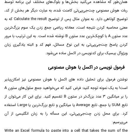
همان‌طور که مشاهده می‌کنید بخش‌ها و بلوک‌های مختلف این برنامه توسط
ربات هوش مصنوعی چت‌جی‌پی‌تی کامنت شده، به عبارت دیگر هر بخش از کد،
توضیح کوتاهی دارد. به عنوان مثال پس از توضیح Calculate the result که به
معنی محاسبه کردن نتیجه است، معادله ریاضی جمع زدن یک سوم بزرگ‌ترین
عدد ستون A با کوچک‌ترین عدد ستون B نوشته شده است. به این ترتیب با مرور
کردن پاسخ چت‌جی‌پی‌تی به این نوع مسائل، فهم کد و البته یادگیری زبان
ویژوآل بیسیک برای کدنویسی در اکسل ساده می‌شود.
فرمول نویسی در اکسل با هوش مصنوعی
نوشتن فرمول برای تحلیل داده های اکسل با هوش مصنوعی نیز امکان‌پذیر
است! به یک نمونه توجه کنید: فرض کنید که می‌خواهید جمع سلول‌های ستون A
را بر میانگین ۳ عدد بزرگ‌تر در ستون B تقسیم کنید. برای این کار می‌توان از
تابع SUM یا جمع، تابع Average یا میانگین و تابع بزرگ‌ترین یا Large استفاده
کرد. برای محل زدن چت‌جی‌پی‌تی، این مسأله را به زبان انگلیسی از آن
می‌پرسیم:
Write an Excel formula to paste into a cell that takes the sum of the