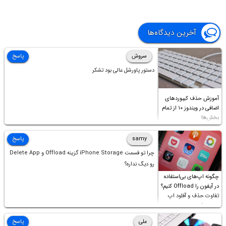
آخرین دیدگاه‌ها
سروش
پاسخ
دستور پاورشل عالی بود تشکر
آموزش حذف کیبوردهای
اضافی در ویندوز ۱۰ از تمام
بخش‌ها
samy
پاسخ
چرا تو قسمت iPhone Storage گزینه Offload و Delete App
رو دیگ نداره؟
چگونه اپ‌های بی‌استفاده
در آیفون را Offload کنیم؟
تفاوت حذف و آفلود اپ
چیست؟
علی
پاسخ