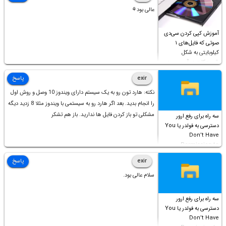
عالی بود⚘
آموزش کپی کردن سی‌دی
صوتی که فایل‌های ۱
کیلوبایتی به شکل
شورت‌کات در آن موجود
است!
exir
پاسخ
نکته: هارد تون رو به یک سیستم دارای ویندوز 10 وصل و روش اول
را انجام بدید. بعد اگر هارد رو به سیستمی با ویندوز مثلا 8 زدید دیگه
مشکلی تو باز کردن فایل ها ندارید. باز هم تشکر
سه راه برای رفع ارور
دسترسی به فولدر یا You
Don’t Have
Permission to
Access this folder
exir
پاسخ
سلام عالی بود.
سه راه برای رفع ارور
دسترسی به فولدر یا You
Don’t Have