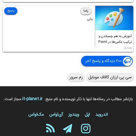
Permission to
Access this folder
رضا
پاسخ
عالی
آموزش به هم چسباندن و
ترکیب عکس‌ها در Paint
ویندوز
۲۰۰ دیدگاه و پاسخ آخر
سی پی ارزان کالاف موبایل
رم سرور
it-planet.ir
بازنشر مطالب در رسانه‌ها تنها با ذکر نویسنده و نام منبع:
مجاز است.
اندروید
اپل
ویندوز
آی‌او‌اس
مک‌او‌اس