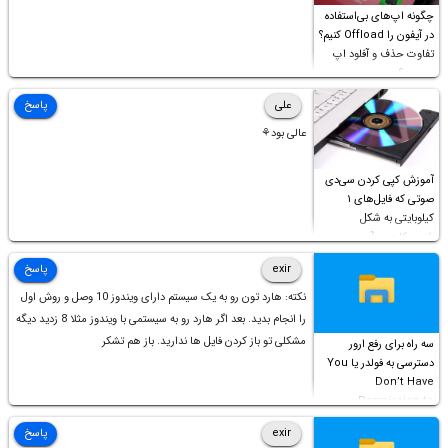
چگونه اپ‌های بی‌استفاده
در آیفون را Offload کنیم؟
تفاوت حذف و آفلود اپ
چیست؟
علی
پاسخ
عالی بود⚘
آموزش کپی کردن سی‌دی
صوتی که فایل‌های ۱
کیلوبایتی به شکل
شورت‌کات در آن موجود
است!
exir
پاسخ
نکته: هارد تون رو به یک سیستم دارای ویندوز 10 وصل و روش اول
را انجام بدید. بعد اگر هارد رو به سیستمی با ویندوز مثلا 8 زدید دیگه
مشکلی تو باز کردن فایل ها ندارید. باز هم تشکر
سه راه برای رفع ارور
دسترسی به فولدر یا You
Don’t Have
Permission to
Access this folder
exir
پاسخ