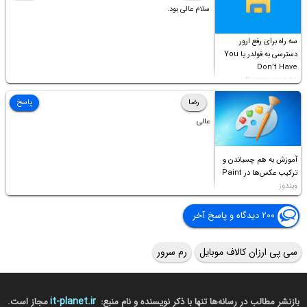
سلام عالی بود.
سه راه برای رفع ارور
دسترسی به فولدر یا You
Don’t Have
Permission to
Access this folder
رضا
پاسخ
عالی
آموزش به هم چسباندن و
ترکیب عکس‌ها در Paint
ویندوز
۲۰۰ دیدگاه و پاسخ آخر
سی پی ارزان کالاف موبایل
رم سرور
it-planet.ir
بازنشر مطالب در رسانه‌ها تنها با ذکر نویسنده و نام منبع:
مجاز است.