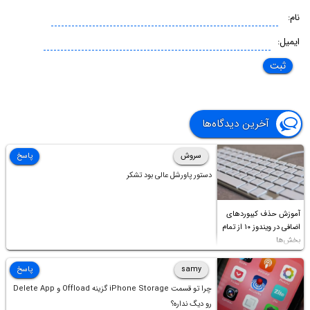
نام:
ایمیل:
آخرین دیدگاه‌ها
سروش
پاسخ
دستور پاورشل عالی بود تشکر
آموزش حذف کیبوردهای
اضافی در ویندوز ۱۰ از تمام
بخش‌ها
samy
پاسخ
چرا تو قسمت iPhone Storage گزینه Offload و Delete App
رو دیگ نداره؟