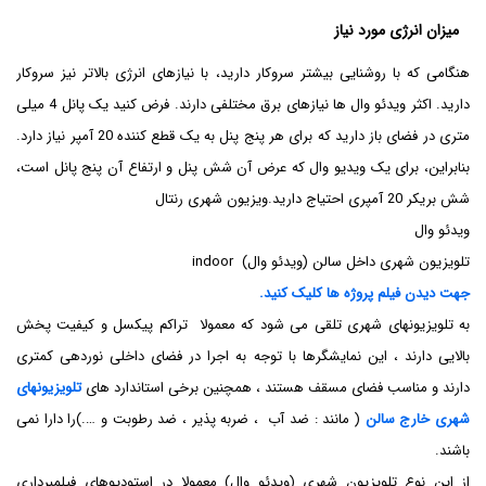
میزان انرژی مورد نیاز
هنگامی که با روشنایی بیشتر سروکار دارید، با نیازهای انرژی بالاتر نیز سروکار
دارید. اکثر ویدئو وال ها نیازهای برق مختلفی دارند. فرض کنید یک پانل 4 میلی
متری در فضای باز دارید که برای هر پنج پنل به یک قطع کننده 20 آمپر نیاز دارد.
بنابراین، برای یک ویدیو وال که عرض آن شش پنل و ارتفاع آن پنج پانل است،
شش بریکر 20 آمپری احتیاج دارید.ویزیون شهری رنتال
ویدئو وال
تلویزیون شهری داخل سالن (ویدئو وال) indoor
جهت دیدن فیلم پروژه ها کلیک کنید.
به تلویزیونهای شهری تلقی می شود که معمولا تراکم پیکسل و کیفیت پخش
بالایی دارند ، این نمایشگرها با توجه به اجرا در فضای داخلی نوردهی کمتری
دارند و مناسب فضای مسقف هستند ، همچنین برخی استاندارد های
تلویزیونهای
شهری خارج سالن
( مانند : ضد آب ، ضربه پذیر ، ضد رطوبت و ….)را دارا نمی
باشند.
از این نوع تلویزیون شهری (ویدئو وال) معمولا در استودیوهای فیلمبرداری