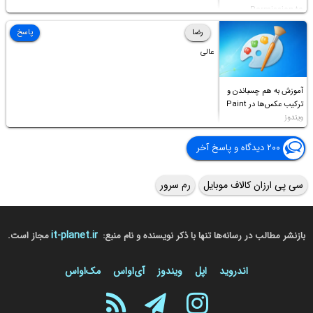
Permission to
Access this folder
رضا
پاسخ
عالی
آموزش به هم چسباندن و
ترکیب عکس‌ها در Paint
ویندوز
۲۰۰ دیدگاه و پاسخ آخر
سی پی ارزان کالاف موبایل
رم سرور
it-planet.ir
بازنشر مطالب در رسانه‌ها تنها با ذکر نویسنده و نام منبع:
مجاز است.
اندروید
اپل
ویندوز
آی‌او‌اس
مک‌او‌اس