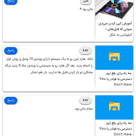
علی
پاسخ
عالی بود⚘
آموزش کپی کردن سی‌دی
صوتی که فایل‌های ۱
کیلوبایتی به شکل
شورت‌کات در آن موجود
است!
exir
پاسخ
نکته: هارد تون رو به یک سیستم دارای ویندوز 10 وصل و روش اول
را انجام بدید. بعد اگر هارد رو به سیستمی با ویندوز مثلا 8 زدید دیگه
مشکلی تو باز کردن فایل ها ندارید. باز هم تشکر
سه راه برای رفع ارور
دسترسی به فولدر یا You
Don’t Have
Permission to
Access this folder
exir
پاسخ
سلام عالی بود.
سه راه برای رفع ارور
دسترسی به فولدر یا You
Don’t Have