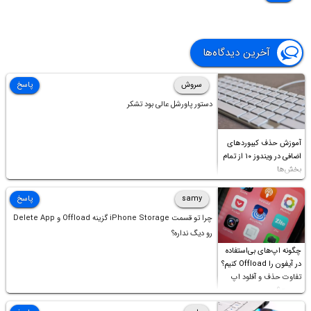
آخرین دیدگاه‌ها
سروش
پاسخ
دستور پاورشل عالی بود تشکر
آموزش حذف کیبوردهای
اضافی در ویندوز ۱۰ از تمام
بخش‌ها
samy
پاسخ
چرا تو قسمت iPhone Storage گزینه Offload و Delete App
رو دیگ نداره؟
چگونه اپ‌های بی‌استفاده
در آیفون را Offload کنیم؟
تفاوت حذف و آفلود اپ
چیست؟