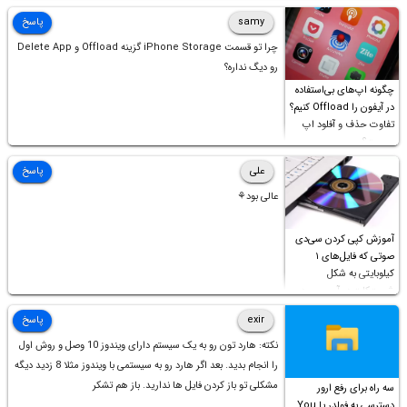
samy
پاسخ
چرا تو قسمت iPhone Storage گزینه Offload و Delete App
رو دیگ نداره؟
چگونه اپ‌های بی‌استفاده
در آیفون را Offload کنیم؟
تفاوت حذف و آفلود اپ
چیست؟
علی
پاسخ
عالی بود⚘
آموزش کپی کردن سی‌دی
صوتی که فایل‌های ۱
کیلوبایتی به شکل
شورت‌کات در آن موجود
است!
exir
پاسخ
نکته: هارد تون رو به یک سیستم دارای ویندوز 10 وصل و روش اول
را انجام بدید. بعد اگر هارد رو به سیستمی با ویندوز مثلا 8 زدید دیگه
مشکلی تو باز کردن فایل ها ندارید. باز هم تشکر
سه راه برای رفع ارور
دسترسی به فولدر یا You