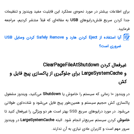
برای اطلاعات بیشتر در مورد نحوه‌ی عملکرد این قابلیت مفید ویندوز و تنظیمات
جدا کردن سریع فلش‌درایوهای
USB
به مقاله‌ای که قبلاً منتشر کردیم، مراجعه
فرمایید.
آیا استفاده از Eject کردن هارد و Safely Remove کردن وسایل USB
ضروری است؟
غیرفعال کردن ClearPageFileAtShutdown
و LargeSystemCache برای جلوگیری از پاکسازی پیج فایل و
کش
در ویندوز ۱۰ زمانی که سیستم را خاموش یا
Shutdown‌
می‌کنید، ویندوز مشغول
پاکسازی کش حجیم سیستم و همین‌طور پیج فایل می‌شود و شات‌داون طولانی
می‌شود. در مورد درایوهای سریع SSD بهتر است هر دو ویژگی را غیرفعال کنید تا
خاموش
کردن سیستم سریع‌تر انجام شود. البته
LargeSystemCache
در ویندوز
سرور مهم است و کاربران عادی نیازی به آن ندارند.