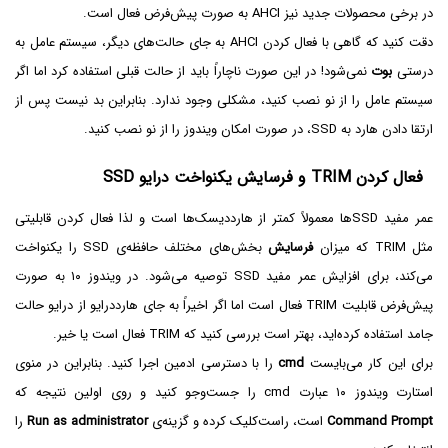
در برخی محصولات جدید نیز AHCI به صورت پیش‌فرض فعال است.
دقت کنید که گاهی با فعال کردن AHCI به جای حالت‌های دیگر، سیستم عامل به
درستی
بوت
نمی‌شود! در این صورت ناچاراً باید از حالت قبلی استفاده کرد اما اگر
سیستم عامل را از نو نصب کنید، مشکلی وجود ندارد. بنابراین بد نیست پس از
ارتقا دادن هارد به SSD، در صورت امکان ویندوز را از نو نصب کنید.
فعال کردن TRIM و فرسایش یکنواخت درایو SSD
عمر مفید SSDها معمولاً کمتر از هارددیسک‌ها است و لذا فعال کردن قابلیتی
مثل TRIM که میزان
فرسایش
بخش‌های مختلف حافظه‌ی SSD را یکنواخت
می‌کند، برای افزایش عمر مفید SSD توصیه می‌شود. در ویندوز ۱۰ به صورت
پیش‌فرض قابلیت TRIM فعال است اما اگر اخیراً به جای هارددرایو از درایو حالت
جامد استفاده کرده‌اید، بهتر است بررسی کنید که TRIM فعال است یا خیر.
برای این کار می‌بایست
cmd
را با دسترسی ادمین اجرا کنید. بنابراین در منوی
استارت ویندوز ۱۰ عبارت cmd را جست‌وجو کنید و روی اولین نتیجه که
Command Prompt
است، راست‌کلیک کرده و گزینه‌ی
Run as administrator
را