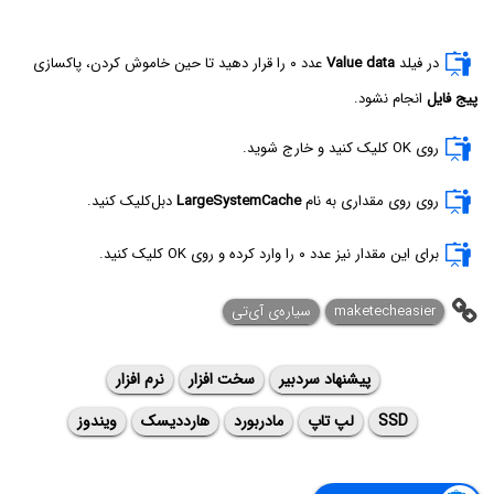
در فیلد
Value data
عدد ۰ را قرار دهید تا حین خاموش کردن، پاکسازی
پیج فایل
انجام نشود.
روی OK کلیک کنید و خارج شوید.
روی روی مقداری به نام
LargeSystemCache
دبل‌کلیک کنید.
برای این مقدار نیز عدد ۰ را وارد کرده و روی OK کلیک کنید.
maketecheasier
سیاره‌ی آی‌تی
پیشنهاد سردبیر
سخت افزار
نرم افزار
SSD
لپ تاپ
مادربورد
هارددیسک
ویندوز