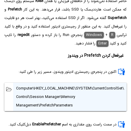
حاضر استفاده نمی‌شوند را از حافظه‌ی فیزیکی یا همان
RAM
سیستم روی دیسک
که ممکن است هارددیسک یا SSD باشد، قرار می‌دهد. به این کار
Prefetch
و
Superfetch
گفته می‌شود. اگر از SSD استفاده می‌کنید، بهتر است هر دو قابلیت
را غیرفعال کنید. به این منظور از رجیستری ادیتور استفاده کنید و در واقع با کلید
ترکیبی
R
+
Windows
پنجره‌ی Run‌ را باز کرده و دستور
regedit‌
را تایپ
کنید و کلید
Enter
را فشار دهید.
غیرفعال کردن Prefetch در ویندوز
اکنون در پنجره‌ی رجیستری ادیتور ویندوز، مسیر زیر را طی کنید:
Computer\HKEY_LOCAL_MACHINE\SYSTEM\CurrentControlSet\
Control\Session Manager\Memory
Management\PrefetchParameters
در سمت راست روی مقداری به اسم
EnablePrefetcher
دبل‌کلیک کنید.