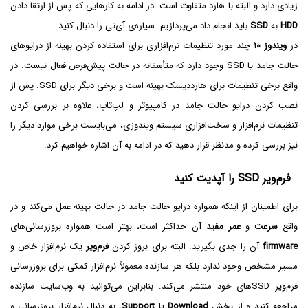
زیادی دارد و البته با هارد متفاوت است. در ادامه به کارهایی که پس از ارتقا دادن
HDD
به
SSD
باید انجام داد می‌پردازیم. سیاره‌ی آی‌تی را دنبال کنید.
در
ویندوز ۱۰
چند مورد تنظیمات نرم‌افزاری برای استفاده کردن بهینه از درایوهای
حالت جامد یا SSD وجود دارد که متأسفانه در حالت پیش‌فرض فعال نیست. در
واقع برخی تنظیمات برای هارددیسک بهینه است و برخی دیگر برای SSD. پس از
نصب کردن درایو حالت جامد در کامپیوتر و لپ‌تاپ، علاوه بر بررسی کردن
تنظیمات نرم‌افزار و سخت‌افزاری سیستم ویندوزی، می‌بایست برخی موارد دیگر را
نیز بررسی کرده و مدنظر قرار دهید که در ادامه به آن اشاره خواهیم کرد.
فرم‌ویر SSD را آپدیت کنید
برای اطمینان از اینکه همواره درایو حالت جامد در حالت بهینه عمل می‌کند و در
واقع
سرعت
و
عمر مفید
آن حداکثر است، بهتر است همواره بروزرسانی‌های
firmware
آن را جدی بگیرید. البته برای بروز کردن
فرم‌ویر
یک نرم‌افزار خاص و
مسیر مشخص وجود ندارد بلکه هر سازنده معمولاً نرم‌افزار کمکی برای بروزرسانی
فرم‌ویر SSDهای خود منتشر می‌کند. بنابراین می‌توانید به وب‌سایت سازنده
مراجعه کنید و از بخش
Download
یا
Support
، به دنبال نرم‌افزار بروزرسانی و