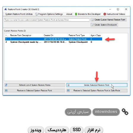
intowindows
سیاره‌ی آی‌تی
نرم افزار
SSD
هارددیسک
ویندوز