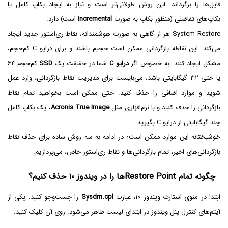
فایل‌ها را برگرداند. این روش طولانی‌تر است و نیاز به ایجاد بکاپ کامل یا
بکاپ‌های تفاضلی (منظور بکاپ به صورت
incremental
است) دارد.
System Restore هر از گاهی به صورت هوشمندانه، نقاط ری‌استور جدید ایجاد
می‌کند. این نقاطه بازگردانی ممکن است حجیم باشند و برای درایو C کم‌حجم،
مشکل ایجاد کنند. به خصوص اگر
درایو C
شما در حقیقت یک
SSD
کم‌حجم ۶۴
یا حتی ۳۲ گیگابایتی باشد، می‌بایست برای مدیریت نقاط بازگردانی، وارد عمل
شوید و موارد اضافی را حذف کنید. حتی ممکن است بخواهید تمام نقاط
بازگردانی را حذف کنید و با نرم‌افزاری مثل
Acronis True Image
، یک بکاپ کامل
چند گیگابایتی از درایو C بگیرید.
خوشبختانه این موارد ممکن است؛ در ادامه به سه روش ساده برای حذف نقاط
بازگردانی‌های اخیر، تمام بازگردانی‌ها و نقاط ری‌استور خاص، می‌پردازیم.
چگونه تمام Restore Pointها را در ویندوز ۱۰ حذف کنیم؟
ابتدا در منوی استارت ویندوز ۱۰، عبارت
Sysdm.cpl
را جست‌وجو کنید. یکی از
آیتم‌های کنترل پنل ویندوز در ابتدای لیست ظاهر می‌شود. روی آن کلیک کنید.