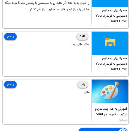
را انجام بدید. بعد اگر هارد رو به سیستمی با ویندوز مثلا 8 زدید دیگه
مشکلی تو باز کردن فایل ها ندارید. باز هم تشکر
سه راه برای رفع ارور
دسترسی به فولدر یا You
Don’t Have
Permission to
Access this folder
exir
پاسخ
سلام عالی بود.
سه راه برای رفع ارور
دسترسی به فولدر یا You
Don’t Have
Permission to
Access this folder
رضا
پاسخ
عالی
آموزش به هم چسباندن و
ترکیب عکس‌ها در Paint
ویندوز