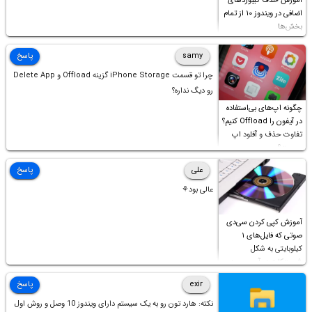
آموزش حذف کیبوردهای
اضافی در ویندوز ۱۰ از تمام
بخش‌ها
samy
پاسخ
چرا تو قسمت iPhone Storage گزینه Offload و Delete App
رو دیگ نداره؟
چگونه اپ‌های بی‌استفاده
در آیفون را Offload کنیم؟
تفاوت حذف و آفلود اپ
چیست؟
علی
پاسخ
عالی بود⚘
آموزش کپی کردن سی‌دی
صوتی که فایل‌های ۱
کیلوبایتی به شکل
شورت‌کات در آن موجود
است!
exir
پاسخ
نکته: هارد تون رو به یک سیستم دارای ویندوز 10 وصل و روش اول