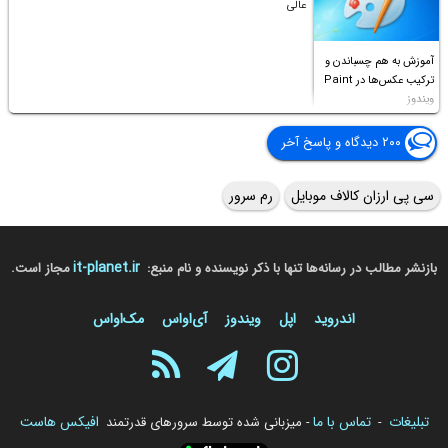
عالی
آموزش به هم چسباندن و
ترکیب عکس‌ها در Paint
ویندوز
۲۰۰ دیدگاه و پاسخ آخر
سی پی ارزان کالاف موبایل
رم سرور
it-planet.ir
بازنشر مطالب در رسانه‌ها تنها با ذکر نویسنده و نام منبع:
مجاز است.
اندروید
اپل
ویندوز
آی‌او‌اس
مک‌او‌اس
تبلیغات
تماس با ما
افیکس هاست
-
- میزبانی شده توسط سرورهای قدرتمند