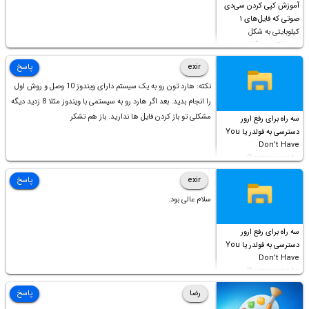
آموزش کپی کردن سی‌دی
صوتی که فایل‌های ۱
کیلوبایتی به شکل
شورت‌کات در آن موجود
است!
exir
پاسخ
نکته: هارد تون رو به یک سیستم دارای ویندوز 10 وصل و روش اول
را انجام بدید. بعد اگر هارد رو به سیستمی با ویندوز مثلا 8 زدید دیگه
مشکلی تو باز کردن فایل ها ندارید. باز هم تشکر
سه راه برای رفع ارور
دسترسی به فولدر یا You
Don’t Have
Permission to
Access this folder
exir
پاسخ
سلام عالی بود.
سه راه برای رفع ارور
دسترسی به فولدر یا You
Don’t Have
Permission to
Access this folder
رضا
پاسخ