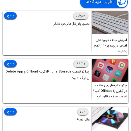
آخرین دیدگاه‌ها
سروش
پاسخ
دستور پاورشل عالی بود تشکر
آموزش حذف کیبوردهای
اضافی در ویندوز ۱۰ از تمام
بخش‌ها
samy
پاسخ
چرا تو قسمت iPhone Storage گزینه Offload و Delete App
رو دیگ نداره؟
چگونه اپ‌های بی‌استفاده
در آیفون را Offload کنیم؟
تفاوت حذف و آفلود اپ
چیست؟
علی
پاسخ
عالی بود⚘