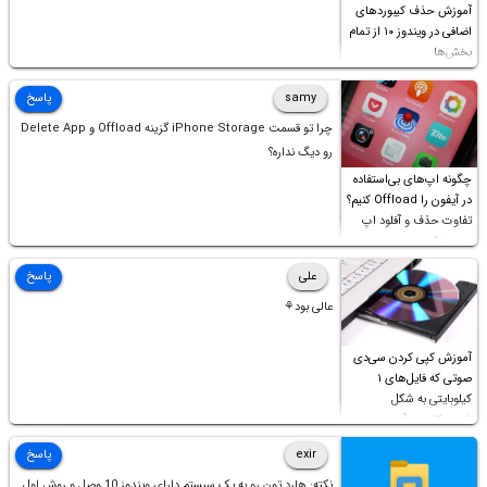
آموزش حذف کیبوردهای
اضافی در ویندوز ۱۰ از تمام
بخش‌ها
samy
پاسخ
چرا تو قسمت iPhone Storage گزینه Offload و Delete App
رو دیگ نداره؟
چگونه اپ‌های بی‌استفاده
در آیفون را Offload کنیم؟
تفاوت حذف و آفلود اپ
چیست؟
علی
پاسخ
عالی بود⚘
آموزش کپی کردن سی‌دی
صوتی که فایل‌های ۱
کیلوبایتی به شکل
شورت‌کات در آن موجود
است!
exir
پاسخ
نکته: هارد تون رو به یک سیستم دارای ویندوز 10 وصل و روش اول