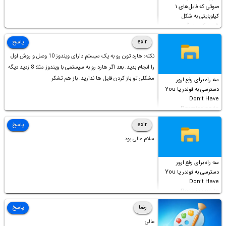
صوتی که فایل‌های ۱
کیلوبایتی به شکل
شورت‌کات در آن موجود
است!
exir
پاسخ
نکته: هارد تون رو به یک سیستم دارای ویندوز 10 وصل و روش اول
را انجام بدید. بعد اگر هارد رو به سیستمی با ویندوز مثلا 8 زدید دیگه
مشکلی تو باز کردن فایل ها ندارید. باز هم تشکر
سه راه برای رفع ارور
دسترسی به فولدر یا You
Don’t Have
Permission to
Access this folder
exir
پاسخ
سلام عالی بود.
سه راه برای رفع ارور
دسترسی به فولدر یا You
Don’t Have
Permission to
Access this folder
رضا
پاسخ
عالی