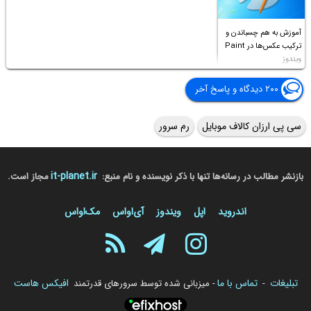
آموزش به هم چسباندن و
ترکیب عکس‌ها در Paint
ویندوز
۲۰۰ دیدگاه و پاسخ آخر
سی پی ارزان کالاف موبایل
رم سرور
it-planet.ir
بازنشر مطالب در رسانه‌ها تنها با ذکر نویسنده و نام منبع:
مجاز است.
اندروید
اپل
ویندوز
آی‌او‌اس
مک‌او‌اس
تبلیغات
تماس با ما
افیکس هاست
-
- میزبانی شده توسط سرورهای قدرتمند