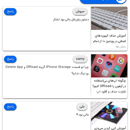
سروش
پاسخ
دستور پاورشل عالی بود تشکر
آموزش حذف کیبوردهای
اضافی در ویندوز ۱۰ از تمام
بخش‌ها
samy
پاسخ
چرا تو قسمت iPhone Storage گزینه Offload و Delete App
رو دیگ نداره؟
چگونه اپ‌های بی‌استفاده
در آیفون را Offload کنیم؟
تفاوت حذف و آفلود اپ
چیست؟
علی
پاسخ
عالی بود⚘
آموزش کپی کردن سی‌دی