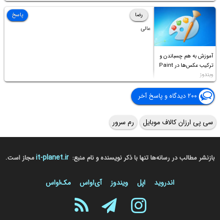
Access this folder
رضا
پاسخ
عالی
آموزش به هم چسباندن و
ترکیب عکس‌ها در Paint
ویندوز
۲۰۰ دیدگاه و پاسخ آخر
سی پی ارزان کالاف موبایل
رم سرور
it-planet.ir
بازنشر مطالب در رسانه‌ها تنها با ذکر نویسنده و نام منبع:
مجاز است.
اندروید
اپل
ویندوز
آی‌او‌اس
مک‌او‌اس