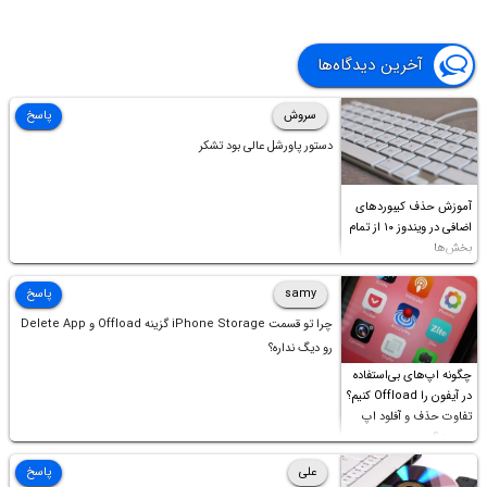
آخرین دیدگاه‌ها
سروش
پاسخ
دستور پاورشل عالی بود تشکر
آموزش حذف کیبوردهای
اضافی در ویندوز ۱۰ از تمام
بخش‌ها
samy
پاسخ
چرا تو قسمت iPhone Storage گزینه Offload و Delete App
رو دیگ نداره؟
چگونه اپ‌های بی‌استفاده
در آیفون را Offload کنیم؟
تفاوت حذف و آفلود اپ
چیست؟
علی
پاسخ