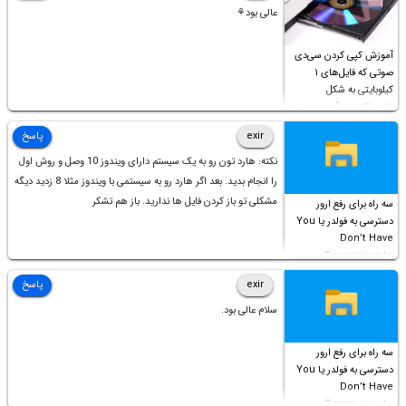
عالی بود⚘
آموزش کپی کردن سی‌دی
صوتی که فایل‌های ۱
کیلوبایتی به شکل
شورت‌کات در آن موجود
است!
exir
پاسخ
نکته: هارد تون رو به یک سیستم دارای ویندوز 10 وصل و روش اول
را انجام بدید. بعد اگر هارد رو به سیستمی با ویندوز مثلا 8 زدید دیگه
مشکلی تو باز کردن فایل ها ندارید. باز هم تشکر
سه راه برای رفع ارور
دسترسی به فولدر یا You
Don’t Have
Permission to
Access this folder
exir
پاسخ
سلام عالی بود.
سه راه برای رفع ارور
دسترسی به فولدر یا You
Don’t Have
Permission to