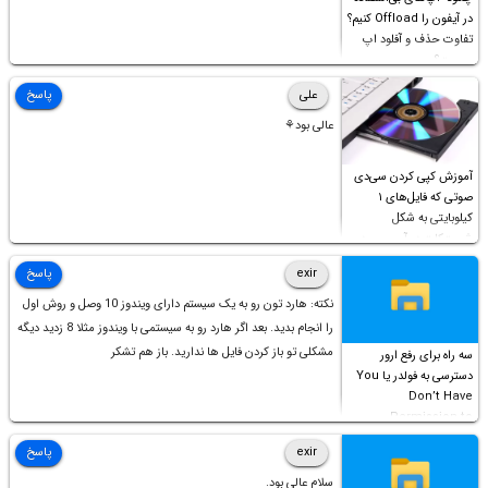
در آیفون را Offload کنیم؟
تفاوت حذف و آفلود اپ
چیست؟
علی
پاسخ
عالی بود⚘
آموزش کپی کردن سی‌دی
صوتی که فایل‌های ۱
کیلوبایتی به شکل
شورت‌کات در آن موجود
است!
exir
پاسخ
نکته: هارد تون رو به یک سیستم دارای ویندوز 10 وصل و روش اول
را انجام بدید. بعد اگر هارد رو به سیستمی با ویندوز مثلا 8 زدید دیگه
مشکلی تو باز کردن فایل ها ندارید. باز هم تشکر
سه راه برای رفع ارور
دسترسی به فولدر یا You
Don’t Have
Permission to
Access this folder
exir
پاسخ
سلام عالی بود.