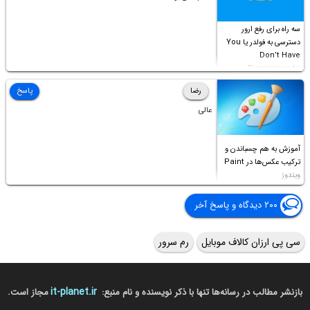
سه راه برای رفع ارور
دسترسی به فولدر یا You
Don’t Have
Permission to
Access this folder
رضا
پاسخ
عالی
آموزش به هم چسباندن و
ترکیب عکس‌ها در Paint
ویندوز
۲۰۰ دیدگاه و پاسخ آخر
سی پی ارزان کالاف موبایل
رم سرور
it-planet.ir
بازنشر مطالب در رسانه‌ها تنها با ذکر نویسنده و نام منبع:
مجاز است.