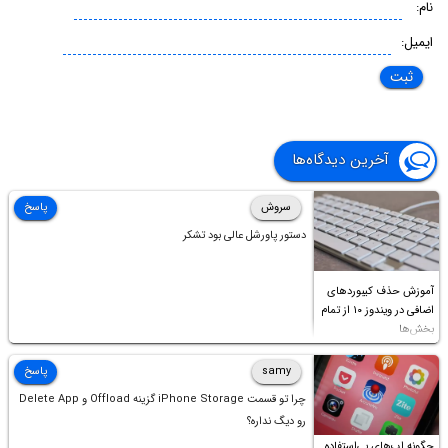
نام:
ایمیل:
آخرین دیدگاه‌ها
سروش
پاسخ
دستور پاورشل عالی بود تشکر
آموزش حذف کیبوردهای
اضافی در ویندوز ۱۰ از تمام
بخش‌ها
samy
پاسخ
چرا تو قسمت iPhone Storage گزینه Offload و Delete App
رو دیگ نداره؟
چگونه اپ‌های بی‌استفاده