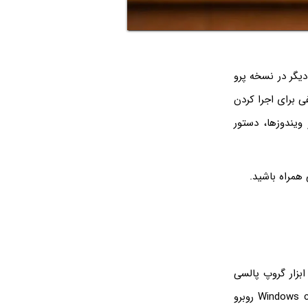
ل تغییر است اما راهکار دیگر در نسخه پرو
Local Gro است. روش‌های مختلفی برای اجرا کردن
ات Group Policy در ویندوز 10 و ویندوز 11 یا سایر ویندوزها، دستور
 همراه باشید.
، امکان استفاده کردن از ابزار گروپ پالسی
ادیتور یا به اصطلاح گروپ پالیسی ادیتور وجود ندارد. اگر با ارور Windows cannot find gpedit.msc روبرو