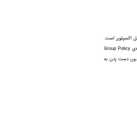
یل اکسپلورر است.
البته هر دستوری با این روش قابل اجرا نیست. برای دسترسی به Control Panel یا پنجره‌ی Group Policy
ش هم بدون دست زدن به