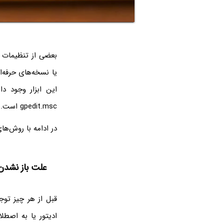
gpedit.msc است. می‌توانید این دستور را به شکل‌های مختلف اجرا کنید.
در ادامه با روش‌ها
علت باز نشدن gpedit.msc در ویندوز 10 