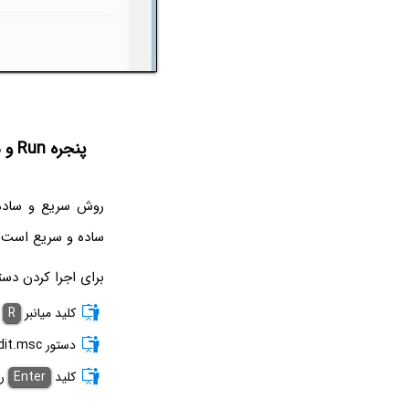
پنجره Run و دستور gpedit msc در ویندوز 10 و 11
ساده و سریع است چ
برای اجرا کردن دستور gpedit.msc در ویندوز مراحل زیر ر
کلید میانبر
R
+
دستور gpedit.msc را تایپ کنید.
کلید
Enter
را