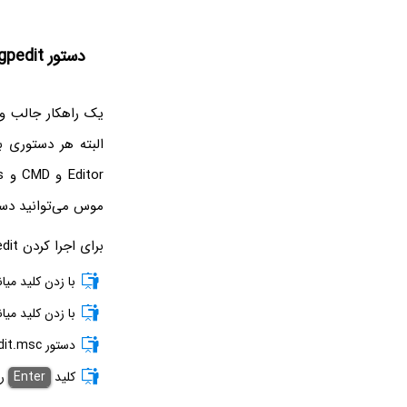
دستور gpedit در نوار آدرس ابزار مدیریت فایل ویندوز
یک راهکار جالب و 
موس می‌توانید دستو
برای اجرا کردن gpedit به کمک مرورگر فایل ویندوز به صورت زیر عمل کنید:
با زدن کلید میان
با زدن کلید میان
دستور gpedit.msc را تایپ کنید.
کلید
Enter
را