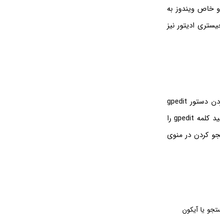
 و خاص ویندوز به
ن رجیستری ادیتور نیز
معروف‌ترین روش دسترسی به پنجره تنظیمات گروپ پالیسی در ویندوزهای مختلف، اجرا کردن دستور gpedit
است. اما برای اجرا کردن همین دستور نیز چند روش ساده وجود دارد! به عنوان مثال می‌توانید کلمه gpedit را
جو کردن در منوی
ه کلیک روی کادر جستجو یا آیکون