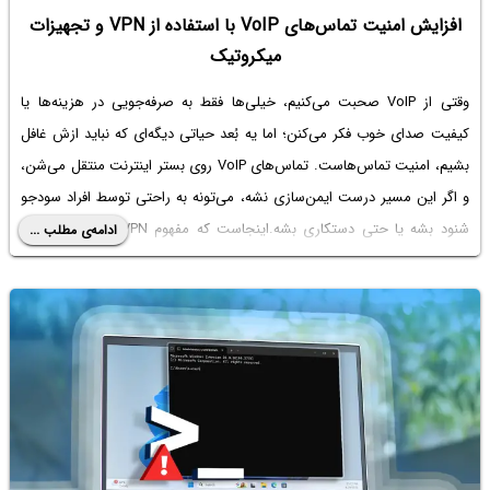
افزایش امنیت تماس‌های VoIP با استفاده از VPN و تجهیزات
میکروتیک
وقتی از VoIP صحبت می‌کنیم، خیلی‌ها فقط به صرفه‌جویی در هزینه‌ها یا
کیفیت صدای خوب فکر می‌کنن؛ اما یه بُعد حیاتی دیگه‌ای که نباید ازش غافل
بشیم، امنیت تماس‌هاست. تماس‌های VoIP روی بستر اینترنت منتقل می‌شن،
و اگر این مسیر درست ایمن‌سازی نشه، می‌تونه به راحتی توسط افراد سودجو
شنود بشه یا حتی دستکاری بشه.اینجاست که مفهوم VPN (شبکه خصوصی
ادامه‌ی مطلب ...
مجازی) و توانایی‌های فوق‌العاده میکروتیک به کمک‌مون میاد. تو این مقاله
می‌خوایم مفصل درباره این حرف بزنیم که چطور با ترکیب VoIP، VPN و
میکروتیک، تماس‌هایی امن، پایدار و حرفه‌ای داشته باشیم. در ادامه در خصوص
شیوه یادگیری و آموزش Voip با استفاده از ابزار الستیکس و ایزابل هم
توضیحاتی ارائه می کنیم.