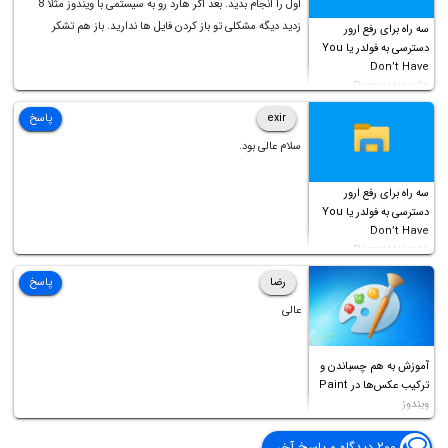
اول را انجام بدید. بعد اگر هارد رو به سیستمی با ویندوز مثلا 8
زدید دیگه مشکلی تو باز کردن فایل ها ندارید. باز هم تشکر
سه راه برای رفع ارور
دسترسی به فولدر یا You
Don’t Have
Permission to
Access this folder
exir
پاسخ
سلام عالی بود.
سه راه برای رفع ارور
دسترسی به فولدر یا You
Don’t Have
Permission to
Access this folder
رضا
پاسخ
عالی
آموزش به هم چسباندن و
ترکیب عکس‌ها در Paint
ویندوز
۲۰۰ دیدگاه و پاسخ آخر