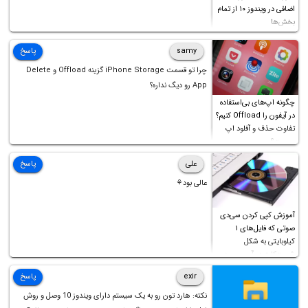
اضافی در ویندوز ۱۰ از تمام
بخش‌ها
samy
پاسخ
چرا تو قسمت iPhone Storage گزینه Offload و Delete
App رو دیگ نداره؟
چگونه اپ‌های بی‌استفاده
در آیفون را Offload کنیم؟
تفاوت حذف و آفلود اپ
چیست؟
علی
پاسخ
عالی بود⚘
آموزش کپی کردن سی‌دی
صوتی که فایل‌های ۱
کیلوبایتی به شکل
شورت‌کات در آن موجود
است!
exir
پاسخ
نکته: هارد تون رو به یک سیستم دارای ویندوز 10 وصل و روش