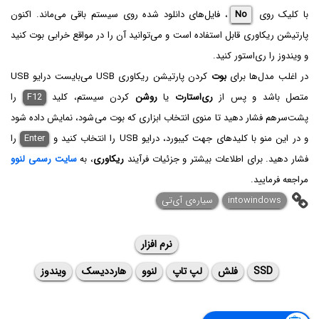
با کلیک روی
No
، فایل‌های دانلود شده روی سیستم باقی می‌ماند. اکنون
پارتیشن ریکاوری قابل استفاده است و می‌توانید آن را در مواقع خرابی بوت کنید
و ویندوز را ری‌استور کنید.
در اغلب مدل‌ها برای
بوت
کردن پارتیشن ریکاوری USB می‌بایست درایو USB
متصل باشد و پس از
ری‌استارت
یا
روشن
کردن سیستم، کلید
F12
را
پشت‌سر‌هم فشار دهید تا منوی انتخاب ابزاری که بوت می‌شود، نمایش داده شود
و در این منو با کلیدهای جهت کیبورد، درایو USB را انتخاب کنید و
Enter
را
فشار دهید. برای اطلاعات بیشتر و جزئیات فرآیند
ریکاوری
، به
سایت رسمی لنوو
مراجعه فرمایید.
intowindows
سیاره‌ی ‌آی‌تی
نرم افزار
SSD
فلش
لپ تاپ
لنوو
هارددیسک
ویندوز