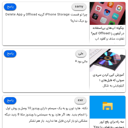
samy
پاسخ
چرا تو قسمت iPhone Storage گزینه Offload و Delete App
رو دیگ نداره؟
چگونه اپ‌های بی‌استفاده
در آیفون را Offload کنیم؟
تفاوت حذف و آفلود اپ
چیست؟
علی
پاسخ
عالی بود⚘
آموزش کپی کردن سی‌دی
صوتی که فایل‌های ۱
کیلوبایتی به شکل
شورت‌کات در آن موجود
است!
exir
پاسخ
نکته: هارد تون رو به یک سیستم دارای ویندوز 10 وصل و روش اول
را انجام بدید. بعد اگر هارد رو به سیستمی با ویندوز مثلا 8 زدید دیگه
مشکلی تو باز کردن فایل ها ندارید. باز هم تشکر
سه راه برای رفع ارور
دسترسی به فولدر یا You