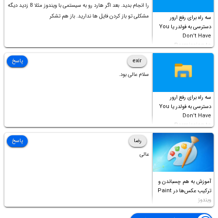
را انجام بدید. بعد اگر هارد رو به سیستمی با ویندوز مثلا 8 زدید دیگه
مشکلی تو باز کردن فایل ها ندارید. باز هم تشکر
سه راه برای رفع ارور
دسترسی به فولدر یا You
Don’t Have
Permission to
Access this folder
exir
پاسخ
سلام عالی بود.
سه راه برای رفع ارور
دسترسی به فولدر یا You
Don’t Have
Permission to
Access this folder
رضا
پاسخ
عالی
آموزش به هم چسباندن و
ترکیب عکس‌ها در Paint
ویندوز