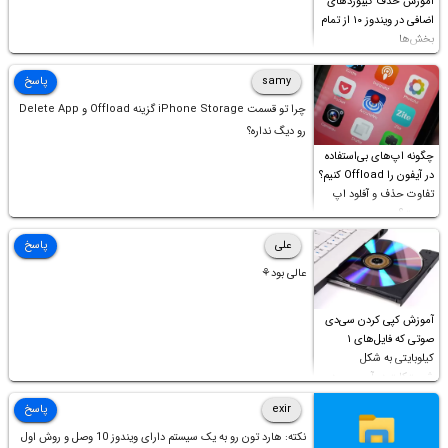
آموزش حذف کیبوردهای
اضافی در ویندوز ۱۰ از تمام
بخش‌ها
samy
پاسخ
چرا تو قسمت iPhone Storage گزینه Offload و Delete App
رو دیگ نداره؟
چگونه اپ‌های بی‌استفاده
در آیفون را Offload کنیم؟
تفاوت حذف و آفلود اپ
چیست؟
علی
پاسخ
عالی بود⚘
آموزش کپی کردن سی‌دی
صوتی که فایل‌های ۱
کیلوبایتی به شکل
شورت‌کات در آن موجود
است!
exir
پاسخ
نکته: هارد تون رو به یک سیستم دارای ویندوز 10 وصل و روش اول