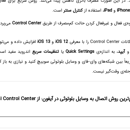
د. در این صورت مصرف باتری کاهش پیدا می‌کند. روش سریع برای فعال
iPhone
و
iPad
، استفاده از
کنترل سنتر
است.
وه‌ی فعال و غیرفعال کردن حالت کم‌مصرف از طریق
Control Center
می‌پردا
C را با معرفی
iOS 12
و
iOS 13
افزایش داده و می‌تو
آیپد
، به اندازه‌ی
Quick Settings
یا
تنظیمات سریع
اندروید مفید است
له‌ی وقت‌گیر نیست.
ین روش اتصال به وسایل بلوتوثی در آیفون: از Control Center استفاده کنید!