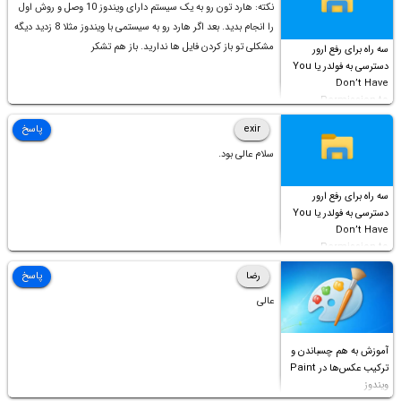
نکته: هارد تون رو به یک سیستم دارای ویندوز 10 وصل و روش اول
را انجام بدید. بعد اگر هارد رو به سیستمی با ویندوز مثلا 8 زدید دیگه
مشکلی تو باز کردن فایل ها ندارید. باز هم تشکر
سه راه برای رفع ارور
دسترسی به فولدر یا You
Don’t Have
Permission to
Access this folder
exir
پاسخ
سلام عالی بود.
سه راه برای رفع ارور
دسترسی به فولدر یا You
Don’t Have
Permission to
Access this folder
رضا
پاسخ
عالی
آموزش به هم چسباندن و
ترکیب عکس‌ها در Paint
ویندوز