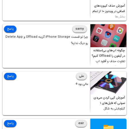
آموزش حذف کیبوردهای
اضافی در ویندوز ۱۰ از تمام
بخش‌ها
samy
پاسخ
چرا تو قسمت iPhone Storage گزینه Offload و Delete App
رو دیگ نداره؟
چگونه اپ‌های بی‌استفاده
در آیفون را Offload کنیم؟
تفاوت حذف و آفلود اپ
چیست؟
علی
پاسخ
عالی بود⚘
آموزش کپی کردن سی‌دی
صوتی که فایل‌های ۱
کیلوبایتی به شکل
شورت‌کات در آن موجود
است!
exir
پاسخ