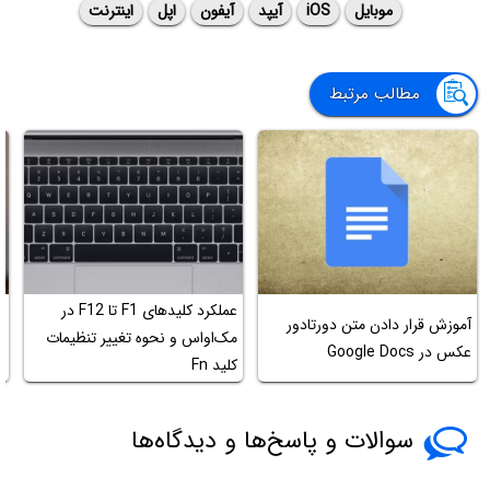
موبایل
iOS
آیپد
آیفون
اپل
اینترنت
مطالب مرتبط
عملکرد کلیدهای F1 تا F12 در
چ
آموزش قرار دادن متن دورتادور
مک‌او‌اس و نحوه تغییر تنظیمات
عکس در Google Docs
کلید Fn
ح
سوالات و پاسخ‌ها و دیدگاه‌ها