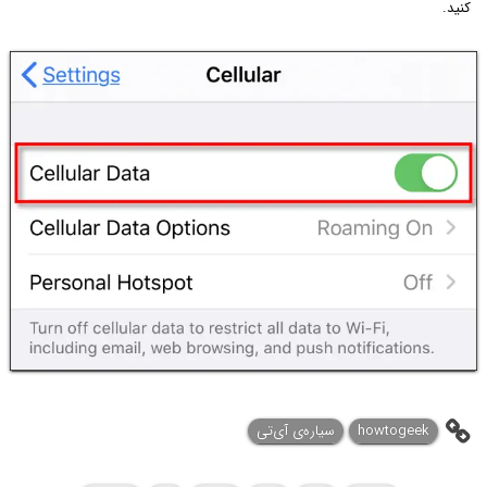
کنید.
howtogeek
سیاره‌ی آی‌تی