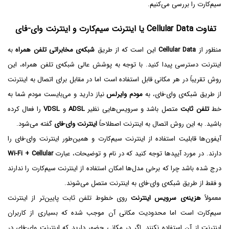
سیم‌کارت را بررسی می‌کنیم.
تفاوت Cellular Data یا اینترنت سیم‌کارت و اینترنت وای-فای
منظور از
Cellular Data
این است که از طریق
شبکه‌ی مخابراتی تلفن همراه
به
اینترنت دسترسی پیدا کنید. با توجه به پوشش عالی شبکه‌ی تلفن همراه، این
روش تقریباً در هر مکانی قابل استفاده است اما در مقابل برای اتصال به اینترنت
از طریق شبکه‌ی وای-فای، به
مودم وایرلس
نیاز دارید و می‌بایست مودم شما به
خط
تلفن ثابت
متصل باشد و سرویس‌هایی نظیر
ADSL
و
VDSL
را فعال کرده
باشید. به این روش اتصال به اینترنت اصطلاحاً
اینترنت وای-فای
گفته می‌شود.
آیفون‌ها قابلیت استفاده از اینترنت سیم‌کارت و همین‌طور اینترنت وای-فای را
دارند. در مورد آیپدها توجه کنید که در نام و توضیحات، عبارت
Wi-Fi + Cellular
درج شده باشد چرا که برخی مدل‌ها امکان استفاده از اینترنت سیم‌کارت را ندارند
و فقط از طریق شبکه‌ی وای-فای به اینترنت متصل می‌شوند.
معمولاً
هزینه‌ی سرویس اینترنت
روی خطوط تلفن ثابت پایین‌تر از اینترنت
سیم‌کارت است اما محدودیت مکانی آن موجب شده که بسیاری از کاربران
اینترنت از آن استفاده نکنند. اگر در مکانی حضور دارید که اینترنت وای-فای در