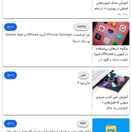
آموزش حذف کیبوردهای
اضافی در ویندوز ۱۰ از تمام
بخش‌ها
samy
پاسخ
چرا تو قسمت iPhone Storage گزینه Offload و Delete App
رو دیگ نداره؟
چگونه اپ‌های بی‌استفاده
در آیفون را Offload کنیم؟
تفاوت حذف و آفلود اپ
چیست؟
علی
پاسخ
عالی بود⚘
آموزش کپی کردن سی‌دی
صوتی که فایل‌های ۱
کیلوبایتی به شکل
شورت‌کات در آن موجود
است!
exir
پاسخ
نکته: هارد تون رو به یک سیستم دارای ویندوز 10 وصل و روش اول