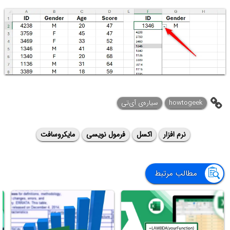
howtogeek
سیاره‌ی آی‌تی
نرم افزار
اکسل
فرمول نویسی
مایکروسافت
مطالب مرتبط