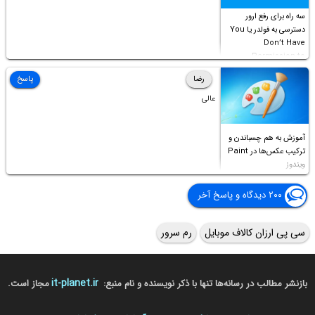
سه راه برای رفع ارور
دسترسی به فولدر یا You
Don’t Have
Permission to
Access this folder
رضا
پاسخ
عالی
آموزش به هم چسباندن و
ترکیب عکس‌ها در Paint
ویندوز
۲۰۰ دیدگاه و پاسخ آخر
سی پی ارزان کالاف موبایل
رم سرور
it-planet.ir
بازنشر مطالب در رسانه‌ها تنها با ذکر نویسنده و نام منبع:
مجاز است.