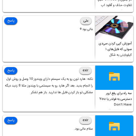
تفاوت حذف و آفلود اپ
چیست؟
علی
پاسخ
عالی بود⚘
آموزش کپی کردن سی‌دی
صوتی که فایل‌های ۱
کیلوبایتی به شکل
شورت‌کات در آن موجود
است!
exir
پاسخ
نکته: هارد تون رو به یک سیستم دارای ویندوز 10 وصل و روش اول
را انجام بدید. بعد اگر هارد رو به سیستمی با ویندوز مثلا 8 زدید دیگه
مشکلی تو باز کردن فایل ها ندارید. باز هم تشکر
سه راه برای رفع ارور
دسترسی به فولدر یا You
Don’t Have
Permission to
Access this folder
exir
پاسخ
سلام عالی بود.