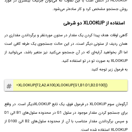
HLOOKUP در اکسل است با این تفاوت که می‌توان جزئیات بیشتری در مورد
روش جستجو مشخص کرد و کار ساده‌تر می‌شود.
استفاده از XLOOKUP دو شرطی
گاهی اوقات هدف پیدا کردن یک مقدار در ستون موردنظر و برگرداندن مقداری در
همان ردیف از ستونی دیگر است، در این حالت جستجوی یک طرفه کافی است
اما اگر بخواهید آرایه‌ای که در آن جستجو می‌کنید نیز متغیر باشد، می‌توانید از
XLOOKUP به صورت تو در تو استفاده کنید.
به فرمول زیر توجه کنید:
=XLOOKUP(F2,A2:A100,XLOOKUP(G1,B1:D1,B2:D100))
آرگومان سوم XLOOKUP در فرمول فوق، یک تابع XLOOKUP‌دیگر است. در واقع
برای جستجو کردن مقدار موجود در سلول G1 در محدوده سلول‌های B1 الی D1
و سپس برگرداندن مقدار متناسب با آن از محدوده سلول‌های B2 الی D100 از
XLOOKUP استفاده شده است.