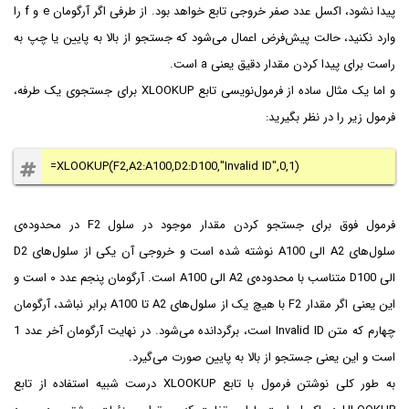
پیدا نشود، اکسل عدد صفر خروجی تابع خواهد بود. از طرفی اگر آرگومان e و f را
وارد نکنید، حالت‌ پیش‌فرض اعمال می‌شود که جستجو از بالا به پایین یا چپ به
راست برای پیدا کردن مقدار دقیق یعنی a است.
و اما یک مثال ساده از فرمول‌نویسی تابع XLOOKUP برای جستجوی یک طرفه،
فرمول زیر را در نظر بگیرید:
=XLOOKUP(F2,A2:A100,D2:D100,"Invalid ID",0,1)
فرمول فوق برای جستجو کردن مقدار موجود در سلول F2 در محدوده‌ی
سلول‌های A2 الی A100 نوشته شده است و خروجی آن یکی از سلول‌های D2
الی D100 متناسب با محدوده‌ی A2 الی A100 است. آرگومان پنجم عدد ۰ است و
این یعنی اگر مقدار F2 با هیچ یک از سلول‌های A2 تا A100 برابر نباشد، آرگومان
چهارم که متن Invalid ID است، برگردانده می‌شود. در نهایت آرگومان آخر عدد 1
است و این یعنی جستجو از بالا به پایین صورت می‌گیرد.
به طور کلی نوشتن فرمول با تابع XLOOKUP درست شبیه استفاده از تابع