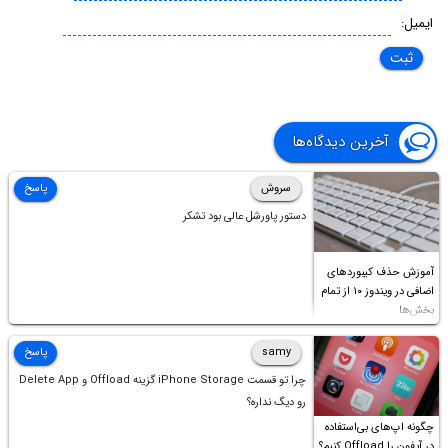
ایمیل:
آخرین دیدگاه‌ها
سروش
پاسخ
دستور پاورشل عالی بود تشکر
آموزش حذف کیبوردهای
اضافی در ویندوز ۱۰ از تمام
بخش‌ها
samy
پاسخ
چرا تو قسمت iPhone Storage گزینه Offload و Delete App
رو دیگ نداره؟
چگونه اپ‌های بی‌استفاده
در آیفون را Offload کنیم؟