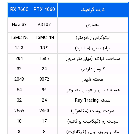
کارت گرافیک
RTX 4060
RX 7600
معماری
AD107
Navi 33
لیتوگرافی (نانومتر)
TSMC 4N
TSMC N6
ترانزیستور (میلیارد)
18.9
13.3
مساحت تراشه (میلی‌متر مربع)
158.7
204
گروه پردازشی
24
32
هسته شیدر
3072
2048
هسته تنسور و هوش مصنوعی
96
64
هسته Ray Tracing
24
32
سرعت بوست (مگاهرتز)
2460
2655
سرعت رم (گیگابیت بر ثانیه)
17
18
مقدار رم ویدیویی (گیگابایت)
8
8