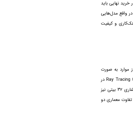
 می‌شود اما در خرید نهایی باید
در واقع مدل‌هایی
نک‌کاری و کیفیت
RX 7 است. البته بسیاری از موارد به صورت
مستقیم قابل مقایسه کردن نیست. به عنوان مثال تعداد واحدهای پردازشی رهگیری پرتو یا Ray Tracing در
کارت گرافیک RTX 4060 کمتر از محصول رقیب است و توان خام پردازشی در محاسبات اعشاری ۳۲ بیتی نیز
تفاوت معماری دو