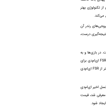
 در عمل کارت گرافیک RTX 4060 با بهره‌گیری از تکنولوژی بهتر
 است و تعداد خروجی‌های رندر آن
نتیجه‌گیری درست،
 در بازی‌ها و به
خصوص برای سیستمی که برای بازی با رزولوشن 4K اسمبل شده، استفاده از DLSS انویدیا یا FSR ای‌ام‌دی برای
بزرگ‌نمایی تصویر با افت کیفیت نسبتاً کم، ضروری است. عملکرد DLSS انویدیا در مجموع بهتر از FSR ای‌ام‌دی
 گرافیک‌های دو نسل اخیر ای‌ام‌دی
ی RX 6000 و RX 7000 است. شاید به همین علت است که ای‌ام‌دی زمانی که RX 4060 معرفی شد، قیمت