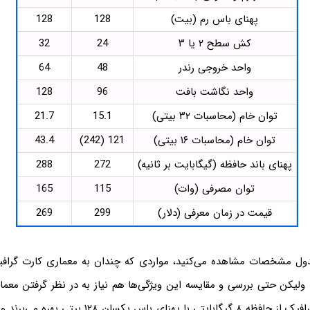
پهنای باس رم (بیت)
128
128
کش سطح ۲ یا ۳
24
32
واحد خروجی رندر
48
64
واحد نگاشت بافت
96
128
توان خام (محاسبات ۳۲ بیتی)
15.1
21.7
توان خام (محاسبات ۱۶ بیتی)
121 (242)
43.4
پهنای باند حافظه (گیگابایت بر ثانیه)
272
288
توان مصرفی (وات)
115
165
قیمت در زمان معرفی (دلار)
299
269
دول مشخصات مشاهده می‌کنید، مواردی که چندان به معماری کارت گراف
 ولیکن حتی بررسی و مقایسه این ویژگی‌ها هم نیاز به در نظر گرفتن معمار
مثال هر دو کارت گرافیک از حافظه ۸ گیگابایتی با پهنای با