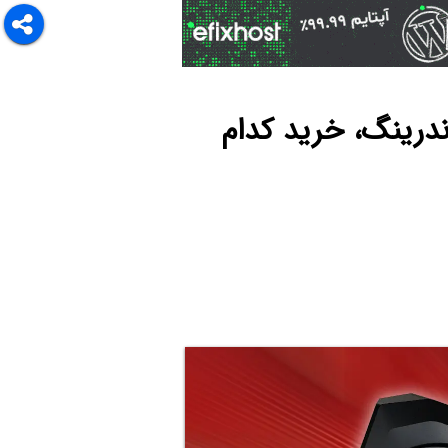
R با RX 7600 در بازی و رندرینگ، خرید کدام