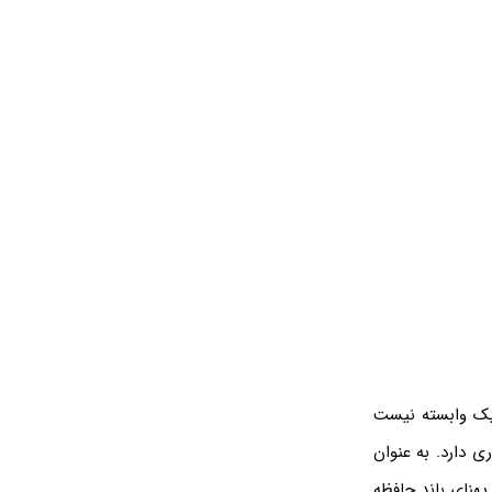
یک وابسته نیست
ی دارد. به عنوان
س یکسان ۱۲۸ بیتی بهره می‌برند و پهنای باند حافظه