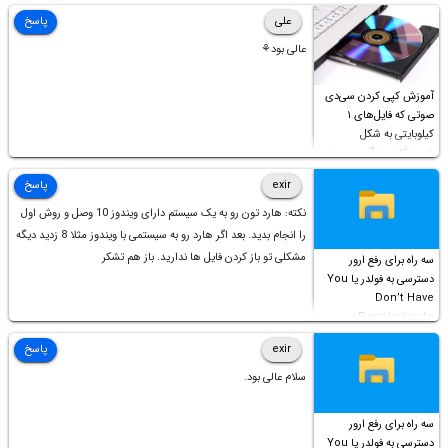
علی
پاسخ
عالی بود⚘
آموزش کپی کردن سی‌دی
صوتی که فایل‌های ۱
کیلوبایتی به شکل
شورت‌کات در آن موجود
است!
exir
پاسخ
نکته: هارد تون رو به یک سیستم دارای ویندوز 10 وصل و روش اول
را انجام بدید. بعد اگر هارد رو به سیستمی با ویندوز مثلا 8 زدید دیگه
مشکلی تو باز کردن فایل ها ندارید. باز هم تشکر
سه راه برای رفع ارور
دسترسی به فولدر یا You
Don’t Have
Permission to
Access this folder
exir
پاسخ
سلام عالی بود.
سه راه برای رفع ارور
دسترسی به فولدر یا You