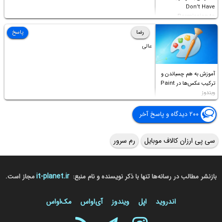
Don’t Have
Permission to
Access this folder
رضا
پاسخ
عالی
آموزش به هم چسباندن و
ترکیب عکس‌ها در Paint
ویندوز
۲۰۰ دیدگاه و پاسخ آخر
سی پی ارزان کالاف موبایل
رم سرور
it-planet.ir
بازنشر مطالب در رسانه‌ها تنها با ذکر نویسنده و نام منبع:
مجاز است.
اندروید
اپل
ویندوز
آی‌او‌اس
مک‌او‌اس