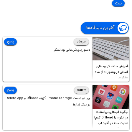
آخرین دیدگاه‌ها
سروش
پاسخ
دستور پاورشل عالی بود تشکر
آموزش حذف کیبوردهای
اضافی در ویندوز ۱۰ از تمام
بخش‌ها
samy
پاسخ
چرا تو قسمت iPhone Storage گزینه Offload و Delete App
رو دیگ نداره؟
چگونه اپ‌های بی‌استفاده
در آیفون را Offload کنیم؟
تفاوت حذف و آفلود اپ
چیست؟