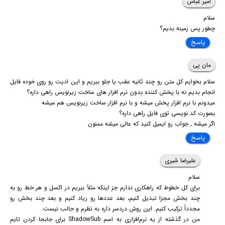
امیر عباس
سلام
چطور پس زمینه بدیم؟
پاسخ
مان پی
سلام بخوایم کل متن رو چند ثانیه عقب یا جلو ببریم و این ادیت رو روی خوده فایل
انجام بدیم نه با پخش کننده بدون نرم افزار های ساخت زیرنویس راهی داره؟
میدونم با نرم افزار پخش میشه و با نرم افزار ساخت زیرنویس هم میشه
بصورت کد نویسی توی فایل راهی داره؟
اگر میشه , جواب رو ایمیل کنید که عالی میشه ممنون
پاسخ
علیرضا شیری
سلام
برای کل خطوط که راهکاری ندارم جز اینکه مثلاً ببریم در اکسل و هر خط رو به
چند بخش مجزا تبدیل کنیم، بعد عددها رو زیاد کنیم و بعد چند بخش رو
مجدداً ترکیب کنیم. این روش دردسر داره به نظرم و جالب نیست.
من در گذشته از یه نرم‌افزاری به اسم ShadowSub برای جابجا کردن تایم