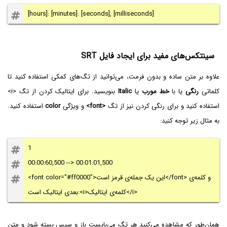
[hours]: [minutes]: [seconds], [milliseconds]
سینتکس‌های مفید برای ایجاد فایل SRT
علاوه بر متن ساده و بدون فرمت، می‌توانید از تگ‌های کمکی استفاده کنید تا
کلماتی
رنگی
یا با
خط مورب
یا
Italic
بنویسید. برای ایتالیک کردن از تگ <i>
استفاده کنید و برای رنگی کردن نیز از تگ
<font>
و ویژگی
color
استفاده کنید.
به مثال زیر توجه کنید:
1
00:00:60,500 --> 00:01:01,500
<font color="#ff0000">این یک جمله‌ی قرمز است</font> و کلمه‌ی
بعدی ایتالیک است:<i>کلمه‌ی ایتالیک</i>
همان‌طور که مشاهده می‌کنید هر تگ می‌بایست باز و سپس بسته شود و متن