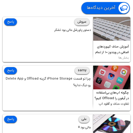
آخرین دیدگاه‌ها
سروش
پاسخ
دستور پاورشل عالی بود تشکر
آموزش حذف کیبوردهای
اضافی در ویندوز ۱۰ از تمام
بخش‌ها
samy
پاسخ
چرا تو قسمت iPhone Storage گزینه Offload و Delete App
رو دیگ نداره؟
چگونه اپ‌های بی‌استفاده
در آیفون را Offload کنیم؟
تفاوت حذف و آفلود اپ
چیست؟
علی
پاسخ
عالی بود⚘