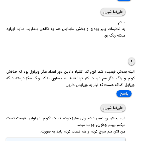
علیرضا شیری
سلام
به تنظیمات پلیر ویدیو و بخش سابتایتل هم یه نگاهی بندازید. شاید اوراید
میکنه رنگ رو.
r
البته بعدش فهمیدم شما توی کد اشتباه دادین دور اعداد هگز ویرگول بود که حذفش
کردم و رنگ هگز هم درست کار کرد! فقط یه مساوی با کد رنگ هگز درسته دیگه
ویرگول اضافه هست که نیاز به ویرایش دارین..
پاسخ
علیرضا شیری
این بخش رو تغییر دادم ولی هنوز خودم تست نکردم. در اولین فرصت تست
میکنم ببینم چطوری جواب میده.
من الان هم سرچ کردم و هم تست کردم باید به صورت: