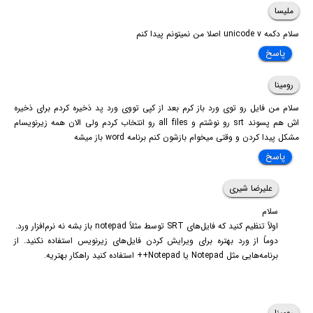
ملیسا
سلام دکمه unicode v اصلا من نمیتونم پیدا کنم
پاسخ
رومینا
سلام من فایل رو توی ورد باز کرم بعد از کپی تووی ورد پد ذخیره کردم برای ذخیره
اش هم پسوند srt رو نوشتم و all files رو انتخاب کردم ولی الان همه زیرنویسام
مشکل پیدا کردن و وقتی میخوام بازشون کنم برنامه word باز میشه
پاسخ
علیرضا شیری
سلام
اولاً تنظیم کنید که فایل‌های SRT توسط مثلاً notepad باز بشه نه نرم‌افزار ورد.
دوماً از ورد بهتره برای ویرایش کردن فایل‌های زیرنویس استفاده نکنید. از
برنامه‌هایی مثل Notepad یا Notepad++ استفاده کنید راهکار بهتریه.
رومینا