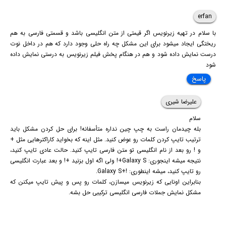
erfan
با سلام در تهیه زیرنویس اگر قیمتی از متن انگلیسی باشد و قسمتی فارسی به هم
ریختگی ایجاد میشود برای این مشکل چه راه حلی وجود دارد که هم در داخل نوت
درست نمایش داده شود و هم در هنگام پخش فیلم زیرنویس به درستی نمایش داده
شود
پاسخ
علیرضا شیری
سلام
بله چیدمان راست به چپ چین نداره متأسفانه! برای حل کردن مشکل باید
ترتیب تایپ کردن کلمات رو عوض کنید. مثل اینه که بخواید کاراکترهایی مثل +
و ! رو بعد از نام انگلیسی تو متن فارسی تایپ کنید. حالت عادی تایپ کنید،
نتیجه میشه اینجوری: Galaxy S+! ولی اگه اول بزنید +! و بعد عبارت انگلیسی
رو تایپ کنید، میشه اینطوری: !+Galaxy S.
بنابراین اونایی که زیرنویس میسازن، کلمات رو پس و پیش تایپ میکنن که
مشکل نمایش جملات فارسی انگلیسی ترکیبی حل بشه.