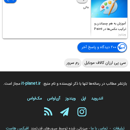
عالی
آموزش به هم چسباندن و
ترکیب عکس‌ها در Paint
ویندوز
۲۰۰ دیدگاه و پاسخ آخر
سی پی ارزان کالاف موبایل
رم سرور
it-planet.ir
بازنشر مطالب در رسانه‌ها تنها با ذکر نویسنده و نام منبع:
مجاز است.
اندروید
اپل
ویندوز
آی‌او‌اس
مک‌او‌اس
تبلیغات
تماس با ما
افیکس هاست
-
- میزبانی شده توسط سرورهای قدرتمند