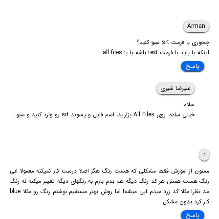
Arman
چجوری با فرمت srt سیو کنیم؟
اینکه یا باید با فرمت text باشه یا با all files
پاسخ
علیرضا شیری
سلام
خیلی ساده: روی All Files بزارید، اسم فایل و پسوند srt رو وارد کنید و سیو.
r
ممنون از اموزش فقط مشکلی که هست رنگ هگز اصلا درست کار نمیکنه معمولا ابی
رنگ هست همش هر کد رنگ دیگه هم بدم بازم به رنگهای دیگه تغییر میکنه نه رنگ
مد نظر! مثلا کد زرد میدم ابی میشه! اما روش بهتر مستقیم نوشتم رنگ رو مثلا blue
کار کرد بدون مشکل
پاسخ