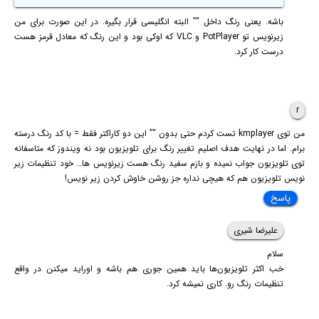
باشه. یعنی رنگ داخل “” البته انگلیسی قرار بگیره. در این صورت برای من
زیرنویس تو PotPlayer و VLC که اوکی بود و این رنگ که معادل قرمز هست
درست کار کرد.
r
من توی kmplayer تست کردم حتی بدون “” این دو کاراکتر فقط = با کد رنگ درسته
برام. اما در نهایت هدف اصلیم تغییر رنگ برای تلویزیون بود نه ویندوز که متاسفانه
توی تلویزیون جواب نمیده و بازم سفید رنگ هست زیرنویس ها… خود تنظیمات زیر
نویس تلویزیون هم که هیچی نداره جز روشن خاوش کردن زیر نویس!
پاسخ
علیرضا شیری
سلام
خب اکثر تلویزیون‌ها باید همین جوری هم باشه و اوراید میکنن در واقع
تنظیمات رنگ رو. کاری نمیشه کرد.