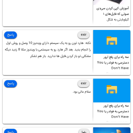
آموزش کپی کردن سی‌دی
صوتی که فایل‌های ۱
کیلوبایتی به شکل
شورت‌کات در آن موجود
است!
exir
پاسخ
نکته: هارد تون رو به یک سیستم دارای ویندوز 10 وصل و روش اول
را انجام بدید. بعد اگر هارد رو به سیستمی با ویندوز مثلا 8 زدید دیگه
مشکلی تو باز کردن فایل ها ندارید. باز هم تشکر
سه راه برای رفع ارور
دسترسی به فولدر یا You
Don’t Have
Permission to
Access this folder
exir
پاسخ
سلام عالی بود.
سه راه برای رفع ارور
دسترسی به فولدر یا You
Don’t Have
Permission to
Access this folder
رضا
پاسخ