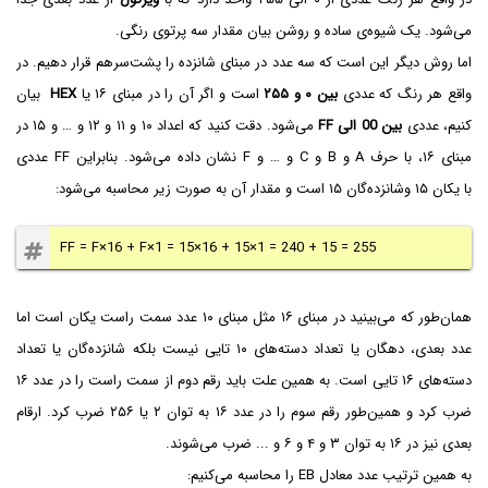
می‌شود. یک شیوه‌ی ساده و روشن بیان مقدار سه پرتوی رنگی.
اما روش دیگر این است که سه عدد در مبنای شانزده را پشت‌سر‌هم قرار دهیم. در
واقع هر رنگ که عددی
بین ۰ و ۲۵۵
است و اگر آن را در مبنای ۱۶ یا
HEX
بیان
کنیم، عددی
بین 00 الی FF‌
می‌شود. دقت کنید که اعداد ۱۰ و ۱۱ و ۱۲ و … و ۱۵ در
مبنای ۱۶، با حرف A و B و C‌ و … و F نشان داده می‌شود. بنابراین FF‌ عددی
با یکان ۱۵ وشانزده‌گان ۱۵ است و مقدار آن به صورت زیر محاسبه می‌شود:
FF = F×16 + F×1 = 15×16 + 15×1 = 240 + 15 = 255
همان‌طور که می‌بینید در مبنای ۱۶ مثل مبنای ۱۰ عدد سمت راست یکان است اما
عدد بعدی، دهگان یا تعداد دسته‌های ۱۰ تایی نیست بلکه شانزده‌گان یا تعداد
دسته‌های ۱۶ تایی است. به همین علت باید رقم دوم از سمت راست را در عدد ۱۶
ضرب کرد و همین‌طور رقم سوم را در عدد ۱۶ به توان ۲ یا ۲۵۶ ضرب کرد. ارقام
بعدی نیز در ۱۶ به توان ۳ و ۴ و ۶ و ... ضرب می‌شوند.
به همین ترتیب عدد معادل EB را محاسبه می‌کنیم: