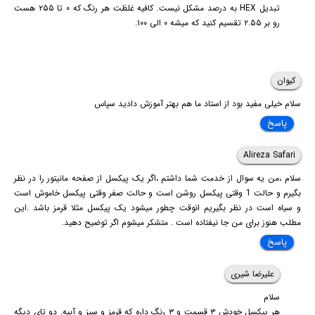
تبدیل HEX به درصد مشکل نیست. کافیه غلظت هر رنگ که ۰ تا ۲۵۵ هست
رو بر ۲.۵۵ تقسیم کنید که میشه ۰ الی ۱۰۰.
کیوان
سلام خیلی مفید بود از استاد ما هم بهتر آموزش دادید سپاس
پاسخ
Alireza Safari
سلام ،من یه سوال از خدمت شما داشتم ،اگر یک پیکسل از صفحه مانیتور را در نظر
بگیرم و حالت 1 وقتی پیکسل روشن است و حالت صفر وقتی پیکسل خاموش است
و سیاه است در نظر بگیریم انوقت چطور میشود یک پیکسل مثلا قرمز باشد .این
مطلب هنوز برای من جا نیفتاده است . متشکر میشوم اگر توضیح دهید.
پاسخ
علیرضا شیری
سلام
هر پیکسل خودش ۳ قسمت و ۳ رنگ داره که قرمز و سبز و آبیه. دو تای دیگه