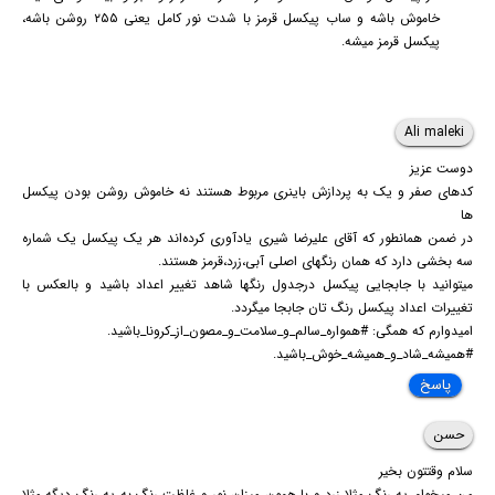
خاموش باشه و ساب پیکسل قرمز با شدت نور کامل یعنی ۲۵۵ روشن باشه،
پیکسل قرمز میشه.
Ali maleki
دوست عزیز
کدهای صفر و یک به پردازش باینری مربوط هستند نه خاموش روشن بودن پیکسل
ها
در ضمن همانطور که آقای علیرضا شیری یادآوری کرده‌اند هر یک پیکسل یک شماره
سه بخشی دارد که همان رنگهای اصلی آبی،زرد،قرمز هستند.
میتوانید با جابجایی پیکسل درجدول رنگها شاهد تغییر اعداد باشید و بالعکس با
تغییرات اعداد پیکسل رنگ تان جابجا میگردد.
امیدوارم که همگی: #همواره_سالم_و_سلامت_و_مصون_از_کرونا_باشید.
#همیشه_شاد_و_همیشه_خوش_باشید.
پاسخ
حسن
سلام وقتتون بخیر
من میخوام یه رنگ مثلا زرد و با همون میزان نور و غلظت رنگ به یه رنگ دیگه مثلا