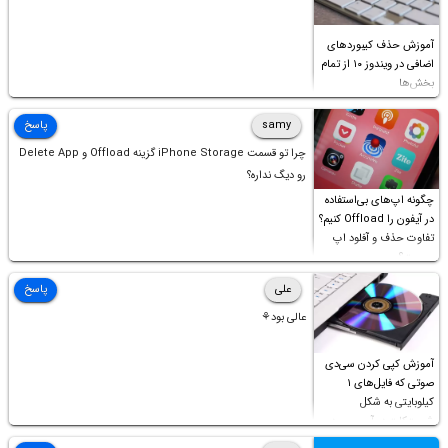
آموزش حذف کیبوردهای
اضافی در ویندوز ۱۰ از تمام
بخش‌ها
samy
پاسخ
چرا تو قسمت iPhone Storage گزینه Offload و Delete App
رو دیگ نداره؟
چگونه اپ‌های بی‌استفاده
در آیفون را Offload کنیم؟
تفاوت حذف و آفلود اپ
چیست؟
علی
پاسخ
عالی بود⚘
آموزش کپی کردن سی‌دی
صوتی که فایل‌های ۱
کیلوبایتی به شکل
شورت‌کات در آن موجود
است!