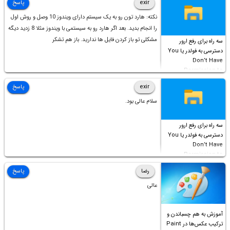
exir
پاسخ
نکته: هارد تون رو به یک سیستم دارای ویندوز 10 وصل و روش اول
را انجام بدید. بعد اگر هارد رو به سیستمی با ویندوز مثلا 8 زدید دیگه
مشکلی تو باز کردن فایل ها ندارید. باز هم تشکر
سه راه برای رفع ارور
دسترسی به فولدر یا You
Don’t Have
Permission to
Access this folder
exir
پاسخ
سلام عالی بود.
سه راه برای رفع ارور
دسترسی به فولدر یا You
Don’t Have
Permission to
Access this folder
رضا
پاسخ
عالی
آموزش به هم چسباندن و
ترکیب عکس‌ها در Paint