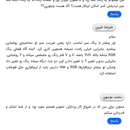
سبز تبدیلش کنم. امکان اینکار هست؟ اگه هست چجوری؟؟
پاسخ
علیرضا شیری
سلام
نور بیشتر با رنگ سبز تناسب داره یعنی ضریب سبز تو محاسبه‌ی روشنایی
بیشتره. بنابراین خیلی راحت نمیشه همچین کاری کرد. البته اگه فضای رنگ
RGB نباشه بلکه YUV باشه، U و V فام رنگ رو مشخص میکنه و Y روشنایی.
بنابراین بدون تغییر Y با تغییر دادن اون دو عدد دیگه میشه رنگ رو تغییر داد
ولیکن تو بیشتر نرم‌افزارها RGB و Hex داریم، باید از نرم‌افزاری مثل فتوشاپ
استفاده کرد.
محمد موسوی
ممنون برای من که در شروع کار پردازش تصویر هستم مفید بود و از شما تشکر و
قدردانی میکنم .
پاسخ