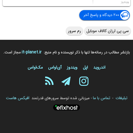
ویندوز
۲۰۰ دیدگاه و پاسخ آخر
سی پی ارزان کالاف موبایل
رم سرور
it-planet.ir
بازنشر مطالب در رسانه‌ها تنها با ذکر نویسنده و نام منبع:
مجاز است.
اندروید
اپل
ویندوز
آی‌او‌اس
مک‌او‌اس
تبلیغات
تماس با ما
افیکس هاست
-
- میزبانی شده توسط سرورهای قدرتمند