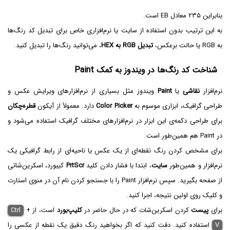
بنابراین ۲۳۵ معادل EB است.
به این ترتیب بدون استفاده از سایت یا نرم‌افزاری خاص برای تبدیل کد رنگ‌ها
به RGB یا حالت برعکس،
تبدیل RGB‌ به HEX
، می‌توانید رنگ‌ها را تبدیل کنید.
شناخت کد رنگ‌ها در ویندوز به کمک Paint
نرم‌افزار
نقاشی
یا
Paint
ویندوز مثل بسیاری از نرم‌افزارهای ویرایش عکس و
طراحی گرافیک، ابزاری موسوم به
Color Picker
دارد. معمولاً از آیکون
قطره‌چکان
برای طراحی دکمه‌ی این ابزار در نرم‌افزارهای مختلف گرافیک استفاده می‌شود و
در Paint هم همین‌طور است.
برای مشخص کردن رنگ نقطه‌ای از یک عکس یا ناحیه‌ای از رابط گرافیکی یک
نرم‌افزار و همین‌طور
سایت
، ابتدا با فشار دادن کلید
PrtScr
کیبورد، اسکرین‌شاتی
از صفحه بگیرید. سپس نرم‌افزار Paint را با جستجو کردن نام آن در منوی استارت
و کلیک روی اولین نتیجه، اجرا کنید.
برای
پیست
کردن اسکرین‌شات که در حال حاضر در
کلیپ‌بورد
است، از
+
Ctrl
V
استفاده کنید. دقت کنید که اگر بخواهید رنگ دقیق یک نقطه از عکسی را