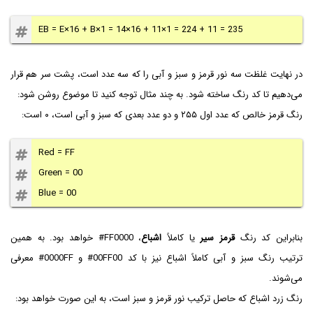
EB = E×16 + B×1 = 14×16 + 11×1 = 224 + 11 = 235
در نهایت غلظت سه نور قرمز و سبز و آبی را که سه عدد است، پشت سر هم قرار
می‌دهیم تا کد رنگ ساخته شود. به چند مثال توجه کنید تا موضوع روشن شود:
رنگ قرمز خالص که عدد اول ۲۵۵ و دو عدد بعدی که سبز و آبی است، ۰ است:
Red = FF
Green = 00
Blue = 00
بنابراین کد رنگ
قرمز سیر
یا کاملاً
اشباع
،
#FF0000
خواهد بود. به همین
ترتیب رنگ سبز و آبی کاملاً اشباع نیز با کد
#00FF00
و
#0000FF
معرفی
می‌شوند.
رنگ زرد اشباع که حاصل ترکیب نور قرمز و سبز است، به این صورت خواهد بود: