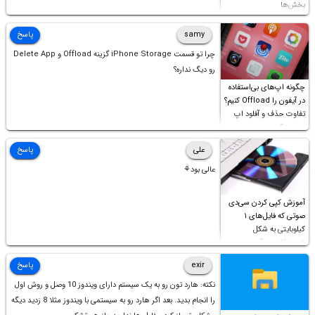
بخش‌ها
samy
پاسخ
چرا تو قسمت iPhone Storage گزینه Offload و Delete App
رو دیگ نداره؟
چگونه اپ‌های بی‌استفاده
در آیفون را Offload کنیم؟
تفاوت حذف و آفلود اپ
چیست؟
علی
پاسخ
عالی بود⚘
آموزش کپی کردن سی‌دی
صوتی که فایل‌های ۱
کیلوبایتی به شکل
شورت‌کات در آن موجود
است!
exir
پاسخ
نکته: هارد تون رو به یک سیستم دارای ویندوز 10 وصل و روش اول
را انجام بدید. بعد اگر هارد رو به سیستمی با ویندوز مثلا 8 زدید دیگه