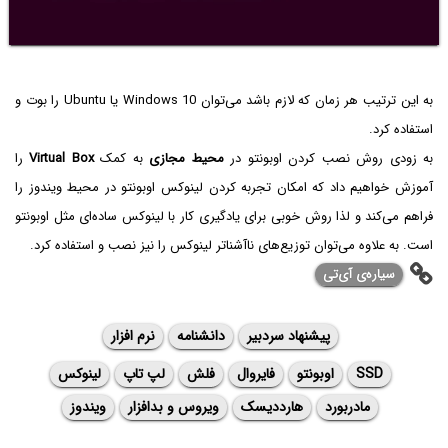
به این ترتیب هر زمان که لازم باشد می‌توان Windows 10‌ یا Ubuntu‌ را بوت و
استفاده کرد.
به زودی روش نصب کردن اوبونتو در
محیط مجازی
به کمک
Virtual Box
را
آموزش خواهیم داد که امکان تجربه کردن لینوکس اوبونتو در محیط ویندوز را
فراهم می‌کند و لذا روش خوبی برای یادگیری کار با لینوکس ساده‌ای مثل اوبونتو
است. به علاوه می‌توان توزیع‌های ناآشنا‌تر لینوکس را نیز نصب و استفاده کرد.
سیاره‌ی ‌آی‌تی
پیشنهاد سردبیر
دانشنامه
نرم افزار
SSD
اوبونتو
فایروال
فلش
لپ تاپ
لینوکس
مادربورد
هارددیسک
ویروس و بدافزار
ویندوز