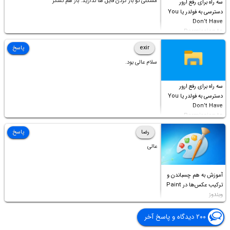
مشکلی تو باز کردن فایل ها ندارید. باز هم تشکر
سه راه برای رفع ارور
دسترسی به فولدر یا You
Don’t Have
Permission to
Access this folder
exir
پاسخ
سلام عالی بود.
سه راه برای رفع ارور
دسترسی به فولدر یا You
Don’t Have
Permission to
Access this folder
رضا
پاسخ
عالی
آموزش به هم چسباندن و
ترکیب عکس‌ها در Paint
ویندوز
۲۰۰ دیدگاه و پاسخ آخر