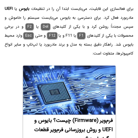
برای فعالسازی این قابلیت، می‌بایست ابتدا آن را در تنظیمات
بایوس
یا
UEFI
مادربورد فعال کرد. برای دسترسی به بایوس می‌بایست سیستم را خاموش و
سپس مجدداً روشن کرد و با یکی از کلید‌های
Del‌
یا
F2
و در برخی
محصولات با یکی از کلیدهای
F1‌
یا F11 و یا
F12
و حتی
Esc
وارد محیط
بایوس شد. راهکار دقیق بسته به مدل و برند مادربورد یا لپ‌تاپ و سایر انواع
کامپیوترها، متفاوت است:
فرم‌ویر (Firmware) چیست؟ بایوس و
UEFI و روش بروزرسانی فرم‌ویر قطعات