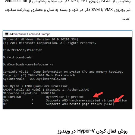
پشتیبانی از SLAT روبروی EPT یا NP ذکر می‌شود و پشتیبانی از Virtualization
نیز روبروی VMX یا SVM ذکر می‌شود و بسته به مدل و معماری پردازنده متفاوت
است:
روش فعال کردن Hyper-V‌ در ویندوز