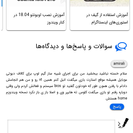
آموزش استفاده از گیف در
آموزش نصب اوبونتو 18.04 در
n
استوری‌های اینستاگرام
کنار ویندوز
م
ک
سوالات و پاسخ‌ها و دیدگاه‌ها
amirali
سلام خسته نباشید ببخشید من برای اجرای شبیه ساز گیم لوپ برای کالاف دیوتی
موبایل همیشه موقع استارت بازی میگفت انبل کنم همین vt رو و من هم انجامش
دادام با رفتن همون طور که خودتون گفتید تو bios سیستم و فعالش کردم ولی وقتی
دوباره رفتم تو بازی میگفت کلوس ته هایپر وی و اصلا باز ی باز نکرد نسخه ویندوزم
home هستش
پاسخ