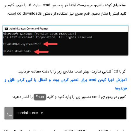
استخراج کرده باشیم، می‌بایست ابتدا در پنجره‌ی cmd عبارت d: را تایپ کنیم و
کلید اینتر را فشار دهیم. قدم بعدی نیز استفاده از دستور cd downloads است:
اگر با cd آشنایی ندارید، بهتر است مقاله‌ی زیر را با دقت مطالعه فرمایید:
آموزش اجرا کردن cmd برای تعمیر کردن بوت و انتقال یا کپی کردن فایل و
فولدرها
اکنون در پنجره‌ی cmd دستور زیر را وارد کنید و کلید
Enter
را فشار دهید:
coreinfo.exe –v