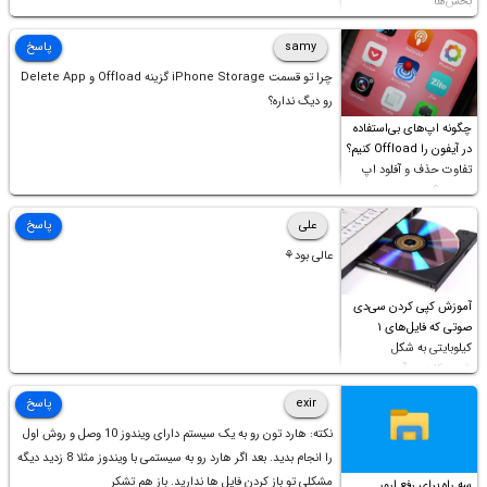
بخش‌ها
samy
پاسخ
چرا تو قسمت iPhone Storage گزینه Offload و Delete App
رو دیگ نداره؟
چگونه اپ‌های بی‌استفاده
در آیفون را Offload کنیم؟
تفاوت حذف و آفلود اپ
چیست؟
علی
پاسخ
عالی بود⚘
آموزش کپی کردن سی‌دی
صوتی که فایل‌های ۱
کیلوبایتی به شکل
شورت‌کات در آن موجود
است!
exir
پاسخ
نکته: هارد تون رو به یک سیستم دارای ویندوز 10 وصل و روش اول
را انجام بدید. بعد اگر هارد رو به سیستمی با ویندوز مثلا 8 زدید دیگه
مشکلی تو باز کردن فایل ها ندارید. باز هم تشکر
سه راه برای رفع ارور