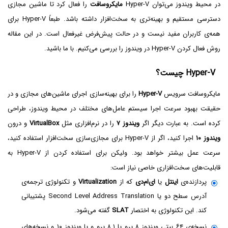
در محیط ویندوز می‌توان Hyper-V
مایکروسافت
را فعال کرد تا ماشین مجازی
دسترسی مستقیم و بهینه‌تری به سخت‌افزار داشته باشد. طبعاً Hyper-V برای
همه‌ی کاربران مفید نیست و در حالت پیش‌فرض غیرفعال است. در این مقاله
روش فعال کردن Hyper-V در ویندوز را بررسی می‌کنیم. با ما باشید.
Hyper-V چیست؟
مایکروسافت سرویس
Hyper-V
را برای بهینه‌سازی اجرای ماشین‌های مجازی و در
حقیقت بهبود سرعت اجرا سیستم عامل‌های مختلف در محیط ویندوز، طراحی
کرده است. به عبارت دیگر اگر
ویندوز ۷
را در نرم‌افزاری مثل
VirtualBox
و درون
ویندوز ۱۰
اجرا کنید، اگر از Hyper-V برای مجازی‌سازی سخت‌افزار استفاده کنید،
سرعت عمل بیشتر خواهد بود. ولیکن برای استفاده کردن از Hyper-V‌ به
قابلیت‌های سخت‌افزاری خاصی نیاز است:
پردازنده‌ی
اینتل
یا
ای‌ام‌دی
که از
Virtualization
و تکنولوژی ترجمه‌ی
آدرس سطح دو یا Second Level Address Translation پشتیبانی
کند. این تکنولوژی به اختصار
SLAT
گفته می‌شود.
نسخه‌ی ۶۴ بیتی ویندوز ۸ پرو یا ۸.۱ پرو و یا ویندوز ۱۰ و نسخه‌های