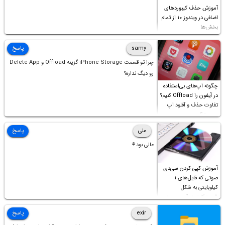
آموزش حذف کیبوردهای
اضافی در ویندوز ۱۰ از تمام
بخش‌ها
samy
پاسخ
چرا تو قسمت iPhone Storage گزینه Offload و Delete App
رو دیگ نداره؟
چگونه اپ‌های بی‌استفاده
در آیفون را Offload کنیم؟
تفاوت حذف و آفلود اپ
چیست؟
علی
پاسخ
عالی بود⚘
آموزش کپی کردن سی‌دی
صوتی که فایل‌های ۱
کیلوبایتی به شکل
شورت‌کات در آن موجود
است!
exir
پاسخ