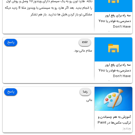
نکته: هارد تون رو به یک سیستم دارای ویندوز 10 وصل و روش اول
را انجام بدید. بعد اگر هارد رو به سیستمی با ویندوز مثلا 8 زدید دیگه
مشکلی تو باز کردن فایل ها ندارید. باز هم تشکر
سه راه برای رفع ارور
دسترسی به فولدر یا You
Don’t Have
Permission to
Access this folder
exir
پاسخ
سلام عالی بود.
سه راه برای رفع ارور
دسترسی به فولدر یا You
Don’t Have
Permission to
Access this folder
رضا
پاسخ
عالی
آموزش به هم چسباندن و
ترکیب عکس‌ها در Paint
ویندوز