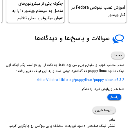
چگونه یکی از میکروفون‌های
چ
آموزش نصب لینوکس Fedora در
متصل به سیستم ویندوز ۱۰ را به
خ
کنار ویندوز
عنوان میکروفون اصلی تنظیم
ک
کنیم؟
سوالات و پاسخ‌ها و دیدگاه‌ها
محمد
سلام. مطلب خوب و مفیدی برای من بود. فقط یه نکته ای رو خواستم بگم اینکه اون
لینک دانلود puppy linux که گذاشتید عوض شده و به این لینک تغییر یافته :
http://distro.ibiblio.org/puppylinux/puppy-slacko-6.3.2/
شما هم ویرایش کنید. با تشکر.
پاسخ
علیرضا شیری
سلام
تشکر. لینک صفحه‌ی دانلود توزیعات مختلف پاپی‌لینوکس رو جایگزین کردم.