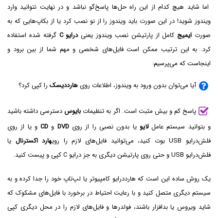
اما شاید هیچ کدام از این راه‌ حل‌ها پاسخ‌گو نباشد و در نهایت نتوانید وارد
ویندوز شوید! در این صورت باید ویندوز را از نو نصب کرد یا از بکاپ‌هایی که به
صورت
ایمیج
کامل از پارتیشن نصب ویندوز یعنی
درایو C
گرفته شده استفاده
کرد. به این ترتیب ممکن است فایل‌های شخصی و مهم شما از بین برود و
اینجاست که می‌پرسیم:
آیا می‌توان بدون ورود به ویندوز، اطلاعات روی
هارددیسک
را کپی کرد؟
پاسخ کم و بیش مثبت است. اگر به تنظیمات
بایوس
دسترسی داشته باشید
و بتوانید سیستم عامل
لایو
یا بدون نصبی را از روی
DVD
و
CD‌
و یا از روی
فلش‌درایو USB‌ بوت کنید، می‌توانید فایل‌های لازم را روی
هارد اکسترنال
یا
فلش‌درایو USB و حتی روی پارتیشن دیگری به جز درایو C کپی و پیست کنید.
یک روش ساده این است که هارددرایو کامپیوتر یا لپ‌تاپ خود را جدا کرده و به
سیستم دیگری متصل کنید و با رعایت احتیاط در برخورد با فایل‌های مشکوک که
شاید ویروس یا بدافزار باشند، فولدرها و فایل‌های لازم را در محل دیگری کپی