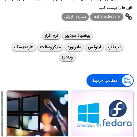
فایل‌ها را پیست کنید.
maketecheasier
سیاره‌ی آی‌تی
پیشنهاد سردبیر
نرم افزار
لپ تاپ
لینوکس
مادربورد
مایکروسافت
هارددیسک
ویندوز
مطالب مرتبط