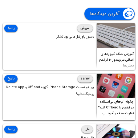
آخرین دیدگاه‌ها
سروش
پاسخ
دستور پاورشل عالی بود تشکر
آموزش حذف کیبوردهای
اضافی در ویندوز ۱۰ از تمام
بخش‌ها
samy
پاسخ
چرا تو قسمت iPhone Storage گزینه Offload و Delete App
رو دیگ نداره؟
چگونه اپ‌های بی‌استفاده
در آیفون را Offload کنیم؟
تفاوت حذف و آفلود اپ
چیست؟
علی
پاسخ
عالی بود⚘