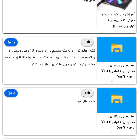
آموزش کپی کردن سی‌دی
صوتی که فایل‌های ۱
کیلوبایتی به شکل
شورت‌کات در آن موجود
است!
exir
پاسخ
نکته: هارد تون رو به یک سیستم دارای ویندوز 10 وصل و روش اول
را انجام بدید. بعد اگر هارد رو به سیستمی با ویندوز مثلا 8 زدید دیگه
مشکلی تو باز کردن فایل ها ندارید. باز هم تشکر
سه راه برای رفع ارور
دسترسی به فولدر یا You
Don’t Have
Permission to
Access this folder
exir
پاسخ
سلام عالی بود.
سه راه برای رفع ارور
دسترسی به فولدر یا You
Don’t Have
Permission to