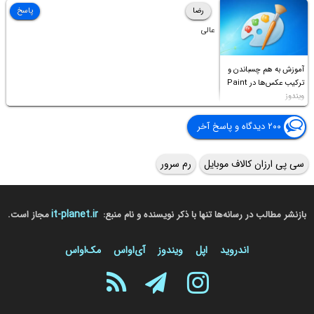
Access this folder
رضا
پاسخ
عالی
آموزش به هم چسباندن و
ترکیب عکس‌ها در Paint
ویندوز
۲۰۰ دیدگاه و پاسخ آخر
سی پی ارزان کالاف موبایل
رم سرور
it-planet.ir
بازنشر مطالب در رسانه‌ها تنها با ذکر نویسنده و نام منبع:
مجاز است.
اندروید
اپل
ویندوز
آی‌او‌اس
مک‌او‌اس