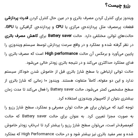
رزرو چیست؟
ویندوز برای کنترل کردن مصرف باتری و در عین حال کنترل کردن
قدرت پردازشی
قطعات پرمصرف مثل پردازنده‌ی مرکزی یا
CPU
و پردازنده‌ی گرافیکی یا
GPU
،
حالت‌های توانی مختلفی دارد. حالت
Battery saver
برای
کاهش مصرف باتری
در نظر گرفته شده و عملکرد و در واقع سرعت پردازش توسط سیستم ویندوزی را
پایین می‌آورد و برعکس آن حالت
High performance
است که مصرف باتری را
فدای عملکرد حداکثری می‌کند و در نتیجه باتری زودتر خالی می‌شود.
حالت توانی ارتباطی با سطح شارژ باتری قبل از خاموش شدن خودکار سیستم
ندارد و این دو مقوله، کاملاً متفاوت هستند. ویندوز ۱۰ زمانی که شارژ باتری از
سطح مشخصی کمتر می‌شود، حالت Battery saver را فعال می‌کند تا مدت زمان
بیشتری بتوان از کامپیوتر ویندوزی استفاده کرد.
توجه کنید که می‌توان برای هر حالت توان مصرفی و عملکرد، سطح شارژ رزرو را
به صورت مجزا تعیین کرد. به عنوان برای حالت Battery saver که حالت
کم‌مصرف‌تر است، می‌توان سطح شارژ رزرو را بیشتر کرد تا لپ‌تاپ زودتر خاموش
شده و عمر مفید باتری نیز بیشتر شود و در حالت High Performance که عملکرد