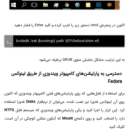
اکنون در پنجره‌ی cmd دستور زیر را تایپ کرده و کلید Enter را فشار دهید:
bcdedit /set {bootmgr} path \EFI\fedora\shim.efi
به این ترتیب مشکل نمایش منوی GRUB برطرف می‌شود.
دسترسی به پارتیشن‌های کامپیوتر ویندوزی از طریق لینوکس
Fedora
برای استفاده از فایل‌هایی که روی پارتیشن‌های قبلی کامپیوتر ویندوزی که اکنون
روی آن لینوکس فدورا نیز نصب شده، می‌توان از نرم‌افزار
Disks
فدورا استفاده
کرد. این ابزار را اجرا کنید و یکی پارتیشن‌های ویندوزی که سیستم فایل
NTFS
دارد را انتخاب کنید و روی دکمه‌ی
Mount
که آیکون مثلثی کوچکی در آن است،
کلیک کنید.