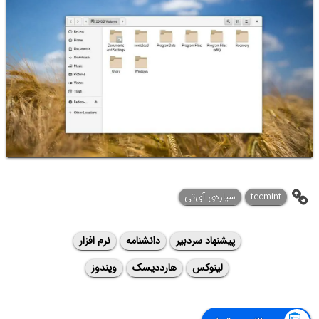
tecmint
سیاره‌ی آی‌تی
پیشنهاد سردبیر
دانشنامه
نرم افزار
لینوکس
هارددیسک
ویندوز