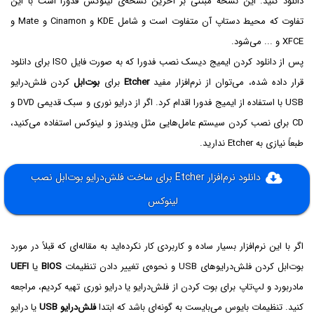
دانلود کنید. این نسخه مبتنی بر آخرین نسخه‌ی لینوکس فدورا است با این
تفاوت که محیط دستاپ آن متفاوت است و شامل KDE و Cinamon و Mate و
XFCE و ... می‌شود.
پس از دانلود کردن ایمیج دیسک نصب فدورا که به صورت فایل ISO برای دانلود
قرار داده شده، می‌توان از نرم‌افزار مفید
Etcher
برای
بوت‌ابل
کردن فلش‌درایو
USB با استفاده از ایمیج فدورا اقدام کرد. اگر از درایو نوری و سبک قدیمی DVD و
CD برای نصب کردن سیستم عامل‌هایی مثل ویندوز و لینوکس استفاده می‌کنید،
طبعاً نیازی به Etcher ندارید.
دانلود نرم‌افزار Etcher برای ساخت فلش‌درایو بوت‌ابل نصب
لینوکس
اگر با این نرم‌افزار بسیار ساده و کاربردی کار نکرده‌اید به مقاله‌ای که قبلاً در مورد
بوت‌ابل کردن فلش‌درایو‌های USB و نحوه‌ی تغییر دادن تنظیمات
BIOS‌
یا
UEFI
مادربورد و لپ‌تاپ برای بوت کردن از فلش‌درایو یا درایو نوری تهیه کردیم، مراجعه
کنید. تنظیمات بایوس می‌بایست به گونه‌ای باشد که ابتدا
فلش‌درایو USB
یا درایو