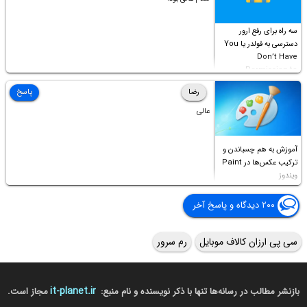
سه راه برای رفع ارور
دسترسی به فولدر یا You
Don’t Have
Permission to
Access this folder
رضا
پاسخ
عالی
آموزش به هم چسباندن و
ترکیب عکس‌ها در Paint
ویندوز
۲۰۰ دیدگاه و پاسخ آخر
سی پی ارزان کالاف موبایل
رم سرور
it-planet.ir
بازنشر مطالب در رسانه‌ها تنها با ذکر نویسنده و نام منبع:
مجاز است.