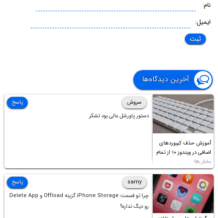
نام:
ایمیل:
آخرین دیدگاه‌ها
سروش
پاسخ
دستور پاورشل عالی بود تشکر
آموزش حذف کیبوردهای
اضافی در ویندوز ۱۰ از تمام
بخش‌ها
samy
پاسخ
چرا تو قسمت iPhone Storage گزینه Offload و Delete App
رو دیگ نداره؟