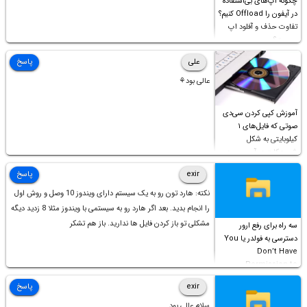
چگونه اپ‌های بی‌استفاده
در آیفون را Offload کنیم؟
تفاوت حذف و آفلود اپ
چیست؟
علی
پاسخ
عالی بود⚘
آموزش کپی کردن سی‌دی
صوتی که فایل‌های ۱
کیلوبایتی به شکل
شورت‌کات در آن موجود
است!
exir
پاسخ
نکته: هارد تون رو به یک سیستم دارای ویندوز 10 وصل و روش اول
را انجام بدید. بعد اگر هارد رو به سیستمی با ویندوز مثلا 8 زدید دیگه
مشکلی تو باز کردن فایل ها ندارید. باز هم تشکر
سه راه برای رفع ارور
دسترسی به فولدر یا You
Don’t Have
Permission to
Access this folder
exir
پاسخ
سلام عالی بود.