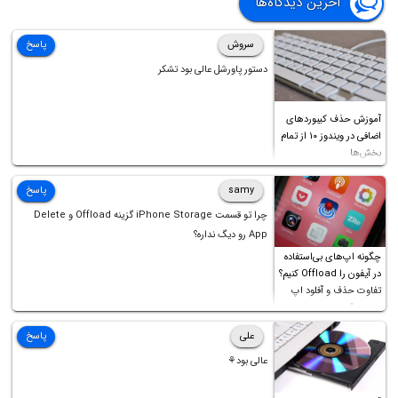
آخرین دیدگاه‌ها
سروش
پاسخ
دستور پاورشل عالی بود تشکر
آموزش حذف کیبوردهای
اضافی در ویندوز ۱۰ از تمام
بخش‌ها
samy
پاسخ
چرا تو قسمت iPhone Storage گزینه Offload و Delete
App رو دیگ نداره؟
چگونه اپ‌های بی‌استفاده
در آیفون را Offload کنیم؟
تفاوت حذف و آفلود اپ
چیست؟
علی
پاسخ
عالی بود⚘