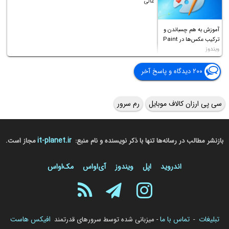
عالی
آموزش به هم چسباندن و
ترکیب عکس‌ها در Paint
ویندوز
۲۰۰ دیدگاه و پاسخ آخر
سی پی ارزان کالاف موبایل
رم سرور
it-planet.ir
بازنشر مطالب در رسانه‌ها تنها با ذکر نویسنده و نام منبع:
مجاز است.
اندروید
اپل
ویندوز
آی‌او‌اس
مک‌او‌اس
تبلیغات
تماس با ما
افیکس هاست
-
- میزبانی شده توسط سرورهای قدرتمند