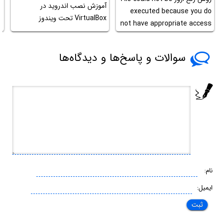
آموزش نصب اندروید در
executed because you do
ا
VirtualBox تحت ویندوز
not have appropriate access
ص
privileges در مک‌او‌اس
سوالات و پاسخ‌ها و دیدگاه‌ها
نام:
ایمیل: