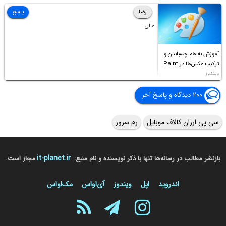
Access this folder
رضا
پاسخ
عالی
آموزش به هم چسباندن و
ترکیب عکس‌ها در Paint
ویندوز
۲۰۰ دیدگاه و پاسخ آخر
سی پی ارزان کالاف موبایل
رم سرور
it-planet.ir
بازنشر مطالب در رسانه‌ها تنها با ذکر نویسنده و نام منبع:
مجاز است.
اندروید
اپل
ویندوز
آی‌او‌اس
مک‌او‌اس