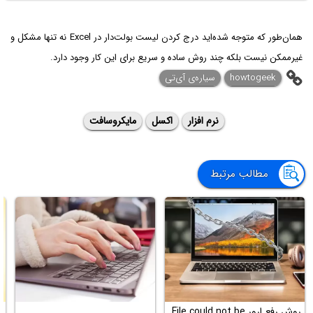
همان‌طور که متوجه شده‌اید درج کردن لیست بولت‌دار در Excel نه تنها مشکل و
غیرممکن نیست بلکه چند روش ساده و سریع برای این کار وجود دارد.
howtogeek
سیاره‌ی آی‌تی
نرم افزار
اکسل
مایکروسافت
مطالب مرتبط
روش رفع ارور File could not be
آ