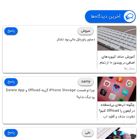
آخرین دیدگاه‌ها
سروش
پاسخ
دستور پاورشل عالی بود تشکر
آموزش حذف کیبوردهای
اضافی در ویندوز ۱۰ از تمام
بخش‌ها
samy
پاسخ
چرا تو قسمت iPhone Storage گزینه Offload و Delete App
رو دیگ نداره؟
چگونه اپ‌های بی‌استفاده
در آیفون را Offload کنیم؟
تفاوت حذف و آفلود اپ
چیست؟
علی
پاسخ