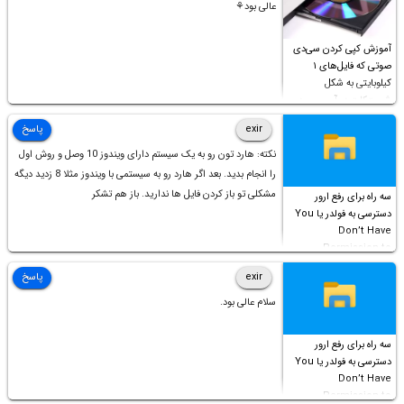
عالی بود⚘
آموزش کپی کردن سی‌دی
صوتی که فایل‌های ۱
کیلوبایتی به شکل
شورت‌کات در آن موجود
است!
exir
پاسخ
نکته: هارد تون رو به یک سیستم دارای ویندوز 10 وصل و روش اول
را انجام بدید. بعد اگر هارد رو به سیستمی با ویندوز مثلا 8 زدید دیگه
مشکلی تو باز کردن فایل ها ندارید. باز هم تشکر
سه راه برای رفع ارور
دسترسی به فولدر یا You
Don’t Have
Permission to
Access this folder
exir
پاسخ
سلام عالی بود.
سه راه برای رفع ارور
دسترسی به فولدر یا You
Don’t Have
Permission to