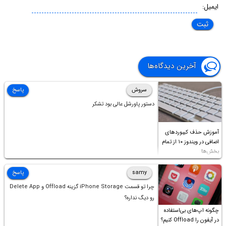
ایمیل:
آخرین دیدگاه‌ها
سروش
پاسخ
دستور پاورشل عالی بود تشکر
آموزش حذف کیبوردهای
اضافی در ویندوز ۱۰ از تمام
بخش‌ها
samy
پاسخ
چرا تو قسمت iPhone Storage گزینه Offload و Delete App
رو دیگ نداره؟
چگونه اپ‌های بی‌استفاده
در آیفون را Offload کنیم؟