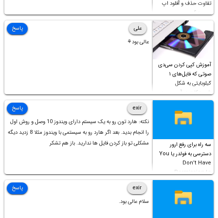
تفاوت حذف و آفلود اپ
چیست؟
علی
پاسخ
عالی بود⚘
آموزش کپی کردن سی‌دی
صوتی که فایل‌های ۱
کیلوبایتی به شکل
شورت‌کات در آن موجود
است!
exir
پاسخ
نکته: هارد تون رو به یک سیستم دارای ویندوز 10 وصل و روش اول
را انجام بدید. بعد اگر هارد رو به سیستمی با ویندوز مثلا 8 زدید دیگه
مشکلی تو باز کردن فایل ها ندارید. باز هم تشکر
سه راه برای رفع ارور
دسترسی به فولدر یا You
Don’t Have
Permission to
Access this folder
exir
پاسخ
سلام عالی بود.