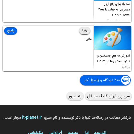
سه راه برای رفع ارور
دسترسی به فولدر یا You
Don’t Have
Permission to
Access this folder
رضا
پاسخ
عالی
آموزش به هم چسباندن و
ترکیب عکس‌ها در Paint
ویندوز
۲۰۰ دیدگاه و پاسخ آخر
سی پی ارزان کالاف موبایل
رم سرور
it-planet.ir
بازنشر مطالب در رسانه‌ها تنها با ذکر نویسنده و نام منبع:
مجاز است.
اندروید
اپل
ویندوز
آی‌او‌اس
مک‌او‌اس